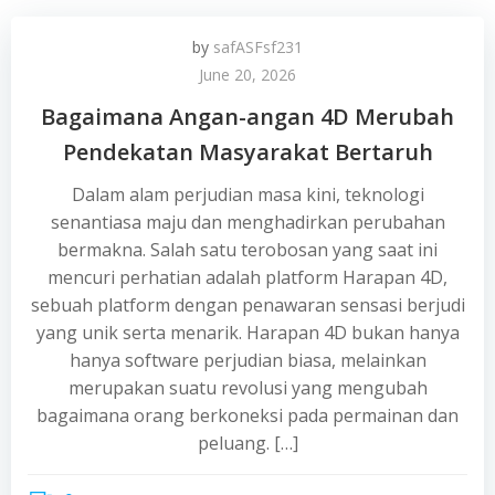
by
safASFsf231
June 20, 2026
Bagaimana Angan-angan 4D Merubah
Pendekatan Masyarakat Bertaruh
Dalam alam perjudian masa kini, teknologi
senantiasa maju dan menghadirkan perubahan
bermakna. Salah satu terobosan yang saat ini
mencuri perhatian adalah platform Harapan 4D,
sebuah platform dengan penawaran sensasi berjudi
yang unik serta menarik. Harapan 4D bukan hanya
hanya software perjudian biasa, melainkan
merupakan suatu revolusi yang mengubah
bagaimana orang berkoneksi pada permainan dan
peluang. […]