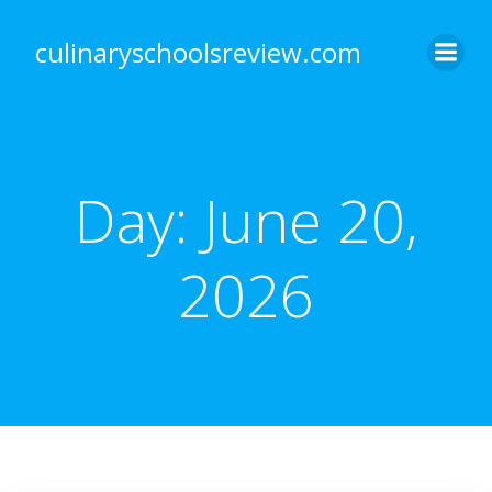
Skip
to
culinaryschoolsreview.com
content
Day:
June 20,
2026