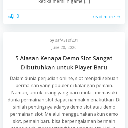
ketika memilih game […]
0
read more
by
safASFsf231
June 20, 2026
5 Alasan Kenapa Demo Slot Sangat
Dibutuhkan untuk Player Baru
Dalam dunia perjudian online, slot menjadi sebuah
permainan yang populer di kalangan pemain.
Namun, untuk orang yang baru mulai, memasuki
dunia permainan slot dapat nampak menakutkan. Di
sinilah pentingnya adanya demo slot atau demo
permainan slot. Melalui menggunakan akun demo
slot, pemain baru bisa berpengalaman bermain