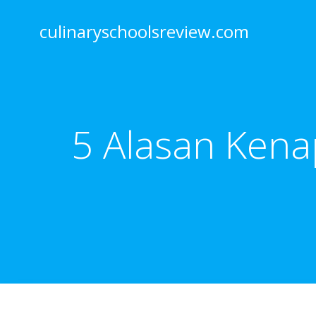
Skip
to
culinaryschoolsreview.com
content
5 Alasan Kena