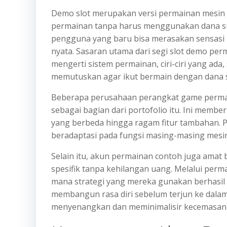
Demo slot merupakan versi permainan mesi
permainan tanpa harus menggunakan dana 
pengguna yang baru bisa merasakan sensasi
nyata. Sasaran utama dari segi slot demo p
mengerti sistem permainan, ciri-ciri yang ada
memutuskan agar ikut bermain dengan dana
Beberapa perusahaan perangkat game permai
sebagai bagian dari portofolio itu. Ini membe
yang berbeda hingga ragam fitur tambahan. Pa
beradaptasi pada fungsi masing-masing mesin
Selain itu, akun permainan contoh juga amat
spesifik tanpa kehilangan uang. Melalui per
mana strategi yang mereka gunakan berhasi
membangun rasa diri sebelum terjun ke dalam
menyenangkan dan meminimalisir kecemasan