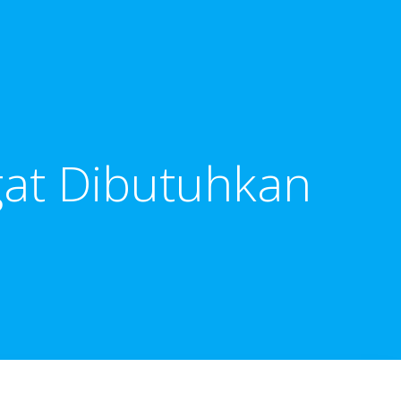
gat Dibutuhkan