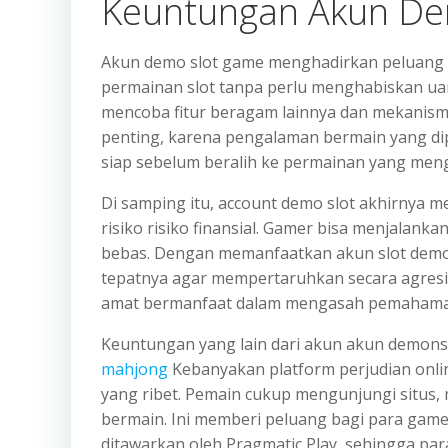
Keuntungan Akun De
Akun demo slot game menghadirkan peluang 
permainan slot tanpa perlu menghabiskan ua
mencoba fitur beragam lainnya dan mekanisme 
penting, karena pengalaman bermain yang di
siap sebelum beralih ke permainan yang men
Di samping itu, account demo slot akhirny
risiko risiko finansial. Gamer bisa menjalank
bebas. Dengan memanfaatkan akun slot demon
tepatnya agar mempertaruhkan secara agresif
amat bermanfaat dalam mengasah pemahama
Keuntungan yang lain dari akun akun demonst
mahjong
Kebanyakan platform perjudian onli
yang ribet. Pemain cukup mengunjungi situs,
bermain. Ini memberi peluang bagi para game
ditawarkan oleh Pragmatic Play, sehingga p