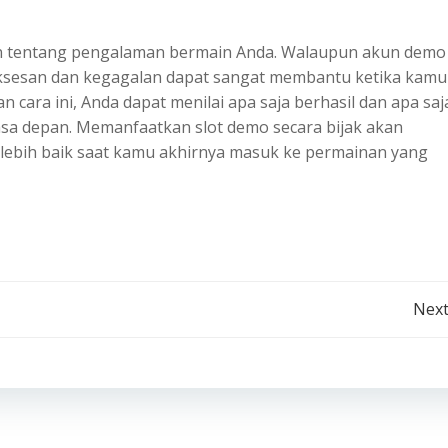
n tentang pengalaman bermain Anda. Walaupun akun demo
ksesan dan kegagalan dapat sangat membantu ketika kamu
cara ini, Anda dapat menilai apa saja berhasil dan apa saj
sa depan. Memanfaatkan slot demo secara bijak akan
ebih baik saat kamu akhirnya masuk ke permainan yang
Post
Next
navigation