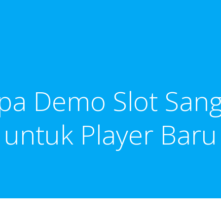
pa Demo Slot San
untuk Player Baru