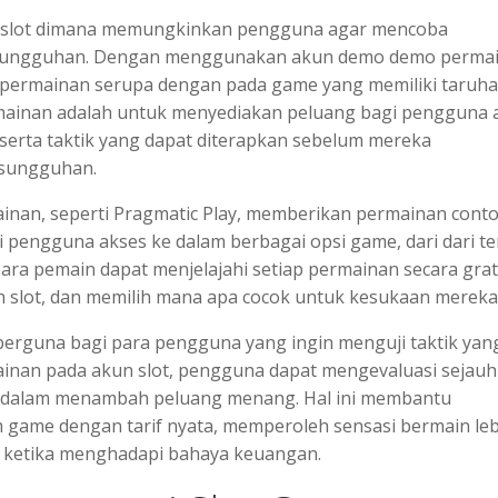
n slot dimana memungkinkan pengguna agar mencoba
sungguhan. Dengan menggunakan akun demo demo permai
 permainan serupa dengan pada game yang memiliki taruh
ermainan adalah untuk menyediakan peluang bagi pengguna 
, serta taktik yang dapat diterapkan sebelum mereka
 sungguhan.
nan, seperti Pragmatic Play, memberikan permainan cont
ri pengguna akses ke dalam berbagai opsi game, dari dari t
ra pemain dapat menjelajahi setiap permainan secara grat
 slot, dan memilih mana apa cocok untuk kesukaan mereka
 berguna bagi para pengguna yang ingin menguji taktik yan
mainan pada akun slot, pengguna dapat mengevaluasi sejauh
l dalam menambah peluang menang. Hal ini membantu
 game dengan tarif nyata, memperoleh sensasi bermain leb
 ketika menghadapi bahaya keuangan.