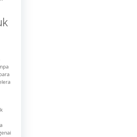
uk
n
anpa
 para
elera
uk
a
genai