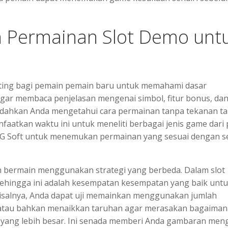
 Permainan Slot Demo unt
ting bagi pemain pemain baru untuk memahami dasar
gar membaca penjelasan mengenai simbol, fitur bonus, da
udahkan Anda mengetahui cara permainan tanpa tekanan t
nfaatkan waktu ini untuk meneliti berbagai jenis game dari
G Soft untuk menemukan permainan yang sesuai dengan s
h bermain menggunakan strategi yang berbeda. Dalam slot
 sehingga ini adalah kesempatan kesempatan yang baik unt
salnya, Anda dapat uji memainkan menggunakan jumlah
atau bahkan menaikkan taruhan agar merasakan bagaiman
yang lebih besar. Ini senada memberi Anda gambaran men