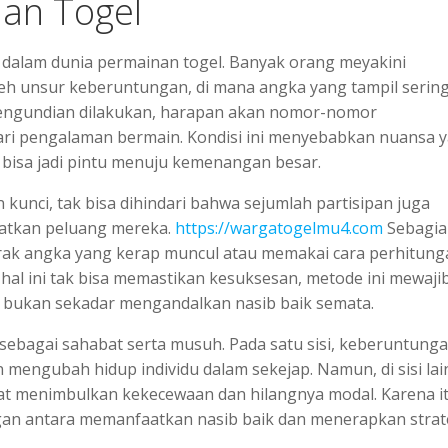
an Togel
 dalam dunia permainan togel. Banyak orang meyakini
h unsur keberuntungan, di mana angka yang tampil sering 
 pengundian dilakukan, harapan akan nomor-nomor
ri pengalaman bermain. Kondisi ini menyebabkan nuansa 
i bisa jadi pintu menuju kemenangan besar.
kunci, tak bisa dihindari bahwa sejumlah partisipan juga
katkan peluang mereka.
https://wargatogelmu4.com
Sebagia
rak angka yang kerap muncul atau memakai cara perhitung
l ini tak bisa memastikan kesuksesan, metode ini mewaji
an bukan sekadar mengandalkan nasib baik semata.
 sebagai sahabat serta musuh. Pada satu sisi, keberuntung
mengubah hidup individu dalam sekejap. Namun, di sisi lai
t menimbulkan kekecewaan dan hilangnya modal. Karena it
an antara memanfaatkan nasib baik dan menerapkan strat