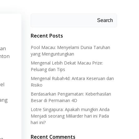
Search
Recent Posts
Pool Macau: Menyelami Dunia Taruhan
nan
yang Menguntungkan
onton
Mengenal Lebih Dekat Macau Prize:
Peluang dan Tips
Mengenal Rubah4d: Antara Keseruan dan
el
Risiko
Berdasarkan Pengamatan: Keberhasilan
yang
Besar di Permainan 4D
Lotre Singapura: Apakah mungkin Anda
Menjadi seorang Miliarder hari ini Pada
hari ini?
Recent Comments