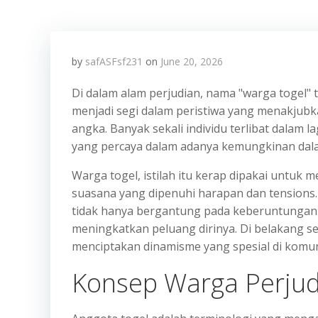
by
safASFsf231
on
June 20, 2026
Di dalam alam perjudian, nama "warga togel" 
menjadi segi dalam peristiwa yang menakjubk
angka. Banyak sekali individu terlibat dalam 
yang percaya dalam adanya kemungkinan dala
Warga togel, istilah itu kerap dipakai untu
suasana yang dipenuhi harapan dan tensions.
tidak hanya bergantung pada keberuntungan n
meningkatkan peluang dirinya. Di belakang se
menciptakan dinamisme yang spesial di komuni
Konsep Warga Perjud