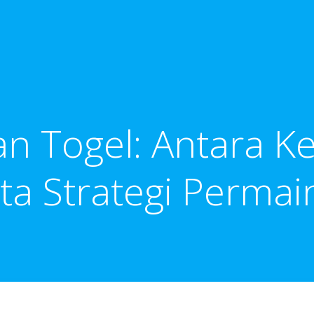
n Togel: Antara 
ta Strategi Perma