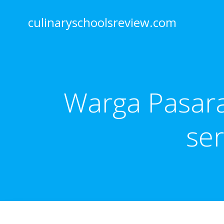
Skip
to
culinaryschoolsreview.com
content
Warga Pasara
ser