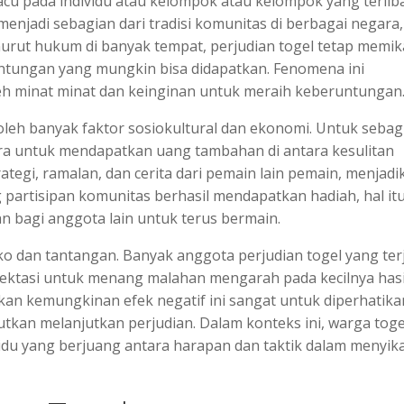
cu pada individu atau kelompok atau kelompok yang terlib
h menjadi sebagian dari tradisi komunitas di berbagai negara,
enurut hukum di banyak tempat, perjudian togel tetap memik
tungan yang mungkin bisa didapatkan. Fenomena ini
 minat minat dan keinginan untuk meraih keberuntungan
oleh banyak faktor sosiokultural dan ekonomi. Untuk sebag
cara untuk mendapatkan uang tambahan di antara kesulitan
trategi, ramalan, dan cerita dari pemain lain pemain, menjadi
g partisipan komunitas berhasil mendapatkan hadiah, hal it
an bagi anggota lain untuk terus bermain.
o dan tantangan. Banyak anggota perjudian togel yang ter
spektasi untuk menang malahan mengarah pada kecilnya hasi
akan kemungkinan efek negatif ini sangat untuk diperhatika
tkan melanjutkan perjudian. Dalam konteks ini, warga toge
ividu yang berjuang antara harapan dan taktik dalam menyik