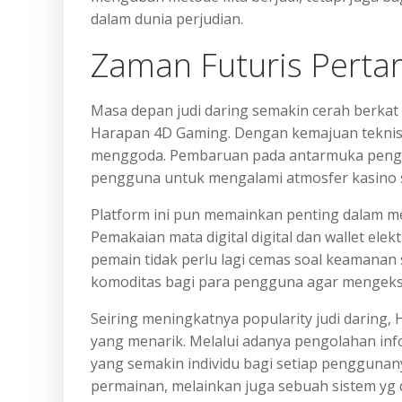
dalam dunia perjudian.
Zaman Futuris Perta
Masa depan judi daring semakin cerah berkat
Harapan 4D Gaming. Dengan kemajuan teknis,
menggoda. Pembaruan pada antarmuka penggu
pengguna untuk mengalami atmosfer kasino se
Platform ini pun memainkan penting dalam m
Pemakaian mata digital digital dan wallet el
pemain tidak perlu lagi cemas soal keamanan 
komoditas bagi para pengguna agar mengeksp
Seiring meningkatnya popularity judi daring,
yang menarik. Melalui adanya pengolahan in
yang semakin individu bagi setiap penggunany
permainan, melainkan juga sebuah sistem yg