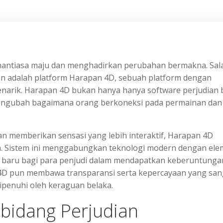
senantiasa maju dan menghadirkan perubahan bermakna. Sal
ian adalah platform Harapan 4D, sebuah platform dengan
enarik. Harapan 4D bukan hanya hanya software perjudian b
engubah bagaimana orang berkoneksi pada permainan dan
n memberikan sensasi yang lebih interaktif, Harapan 4D
in. Sistem ini menggabungkan teknologi modern dengan el
me baru bagi para penjudi dalam mendapatkan keberuntunga
4D pun membawa transparansi serta kepercayaan yang san
dipenuhi oleh keraguan belaka.
 bidang Perjudian