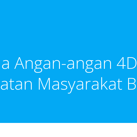
a Angan-angan 4
atan Masyarakat B