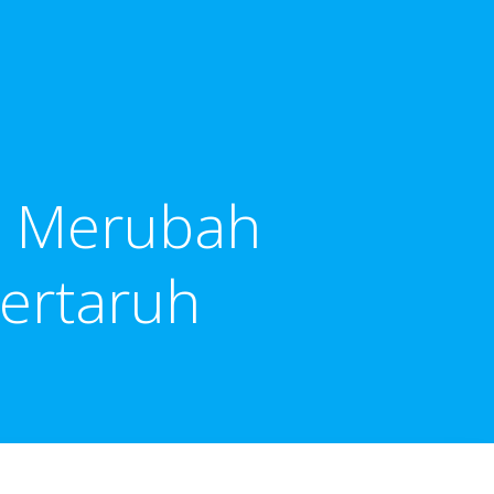
D Merubah
ertaruh