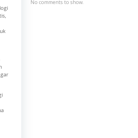
No comments to show.
logi
is,
tuk
a
h
agar
gi
na