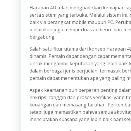
Harapan 4D telah menghadirkan kemajuan sign
serta sistem yang terbuka. Melalui sistem in
baik via perangkat mobile maupun PC. Perub
melainkan juga memperluas audience dari men
bergabung.
Salah satu fitur utama dari konsep Harapan 4D
dinamis. Pemain dapat dengan cepat memant
untuk mengambil keputusan yang lebih baik ke
dalam berbagai jenis perjudian, termasuk be
pemain dapat menentukan apa yang paling m
Aspek keamanan pun berperan penting dalam
enkripsi canggih dan proses verifikasi yang t
keuangan dan memasang taruhan. Perkembang
tetapi juga memastikan bahwa semua aktivitas
menciptakan suasana yang lebih baik bagi sel