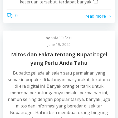
keseruan tersebut, terdapat banyak […]
0
read more
by
safASFsf231
June 19, 2026
Mitos dan Fakta tentang Bupatitogel
yang Perlu Anda Tahu
Bupatitogel adalah salah satu permainan yang
semakin populer di kalangan masyarakat, terutama
di era digital ini. Banyak orang tertarik untuk
mencoba peruntungannya melalui permainan ini,
namun seiring dengan popularitasnya, banyak juga
mitos dan informasi yang beredar di sekitar
Bupatitogel. Hal ini bisa membuat orang bingung