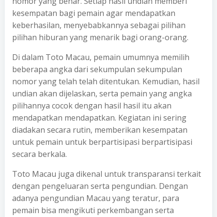
nomor yang benar. Setiap hasil undian memberi
kesempatan bagi pemain agar mendapatkan
keberhasilan, menyebabkannya sebagai pilihan
pilihan hiburan yang menarik bagi orang-orang.
Di dalam Toto Macau, pemain umumnya memilih
beberapa angka dari sekumpulan sekumpulan
nomor yang telah telah ditentukan. Kemudian, hasil
undian akan dijelaskan, serta pemain yang angka
pilihannya cocok dengan hasil hasil itu akan
mendapatkan mendapatkan. Kegiatan ini sering
diadakan secara rutin, memberikan kesempatan
untuk pemain untuk berpartisipasi berpartisipasi
secara berkala.
Toto Macau juga dikenal untuk transparansi terkait
dengan pengeluaran serta pengundian. Dengan
adanya pengundian Macau yang teratur, para
pemain bisa mengikuti perkembangan serta