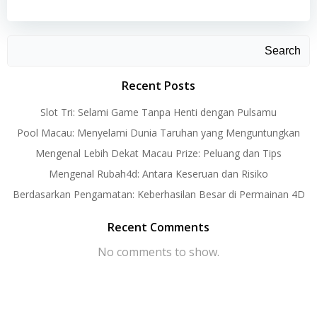
navigation
navigation
Search
Recent Posts
Slot Tri: Selami Game Tanpa Henti dengan Pulsamu
Pool Macau: Menyelami Dunia Taruhan yang Menguntungkan
Mengenal Lebih Dekat Macau Prize: Peluang dan Tips
Mengenal Rubah4d: Antara Keseruan dan Risiko
Berdasarkan Pengamatan: Keberhasilan Besar di Permainan 4D
Recent Comments
No comments to show.