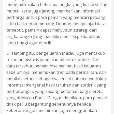
mengindikasikan beberapa angka yang kerap sering
muncul serta juga jarang, memberikan informasi
berharga untuk para pemain yang mencari peluang
lebih baik untuk menang. Dengan mempelajari data
tersebut, pemain dapat menyusun strategi dari
angka-angka yang memiliki memiliki probabilitas
lebih tinggi agar ditarik.
Di samping itu, pengeluaran Macau juga mencakup
rekaman historis yang diambil untuk publik. Dari
data tersebut, pemain bisa melihat hasil keluaran
sebelumnya, menemukan tren pada permainan, dan
menilai metode sebagainya. Pusat data menyediakan
informasi mengenai hasil taruhan dan statistik yang
berhubungan, yang sedang pedoman bagi mereka
yang di Macau Pools. Dengan demikian, para pemain
tidak perlu bergantung sepenuhnya kepada
keberuntungan, melainkan juga menggunakan