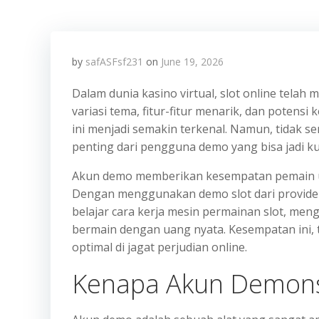
by
safASFsf231
on
June 19, 2026
Dalam dunia kasino virtual, slot online telah 
variasi tema, fitur-fitur menarik, dan pote
ini menjadi semakin terkenal. Namun, tidak s
penting dari pengguna demo yang bisa jadi kun
Akun demo memberikan kesempatan pemain un
Dengan menggunakan demo slot dari provider 
belajar cara kerja mesin permainan slot, m
bermain dengan uang nyata. Kesempatan ini
optimal di jagat perjudian online.
Kenapa Akun Demonst