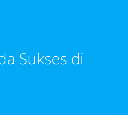
da Sukses di