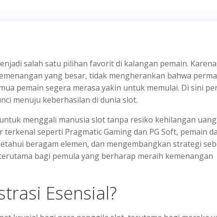
menjadi salah satu pilihan favorit di kalangan pemain. Karena
nsi kemenangan yang besar, tidak mengherankan bahwa perm
emua pemain segera merasa yakin untuk memulai. Di sini pe
ci menuju keberhasilan di dunia slot.
tuk menggali manusia slot tanpa resiko kehilangan uang
terkenal seperti Pragmatic Gaming dan PG Soft, pemain d
engetahui beragam elemen, dan mengembangkan strategi se
, terutama bagi pemula yang berharap meraih kemenangan
rasi Esensial?