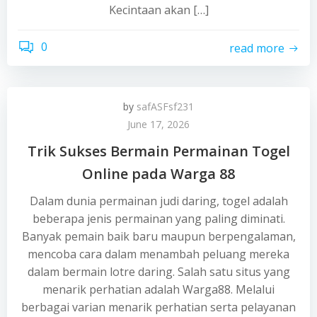
Kecintaan akan […]
0
read more
by
safASFsf231
June 17, 2026
Trik Sukses Bermain Permainan Togel
Online pada Warga 88
Dalam dunia permainan judi daring, togel adalah
beberapa jenis permainan yang paling diminati.
Banyak pemain baik baru maupun berpengalaman,
mencoba cara dalam menambah peluang mereka
dalam bermain lotre daring. Salah satu situs yang
menarik perhatian adalah Warga88. Melalui
berbagai varian menarik perhatian serta pelayanan