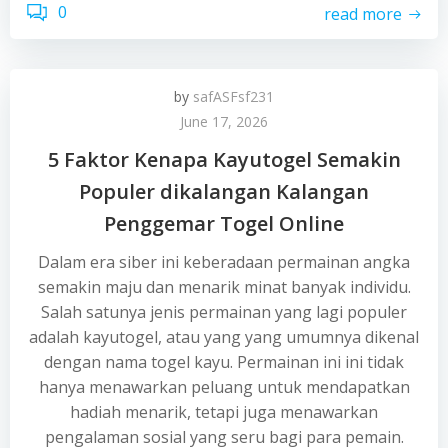
0
read more
by
safASFsf231
June 17, 2026
5 Faktor Kenapa Kayutogel Semakin
Populer dikalangan Kalangan
Penggemar Togel Online
Dalam era siber ini keberadaan permainan angka
semakin maju dan menarik minat banyak individu.
Salah satunya jenis permainan yang lagi populer
adalah kayutogel, atau yang yang umumnya dikenal
dengan nama togel kayu. Permainan ini ini tidak
hanya menawarkan peluang untuk mendapatkan
hadiah menarik, tetapi juga menawarkan
pengalaman sosial yang seru bagi para pemain.