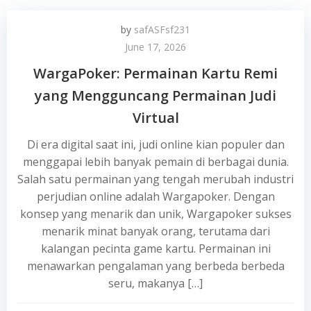
by
safASFsf231
June 17, 2026
WargaPoker: Permainan Kartu Remi
yang Mengguncang Permainan Judi
Virtual
Di era digital saat ini, judi online kian populer dan
menggapai lebih banyak pemain di berbagai dunia.
Salah satu permainan yang tengah merubah industri
perjudian online adalah Wargapoker. Dengan
konsep yang menarik dan unik, Wargapoker sukses
menarik minat banyak orang, terutama dari
kalangan pecinta game kartu. Permainan ini
menawarkan pengalaman yang berbeda berbeda
seru, makanya […]