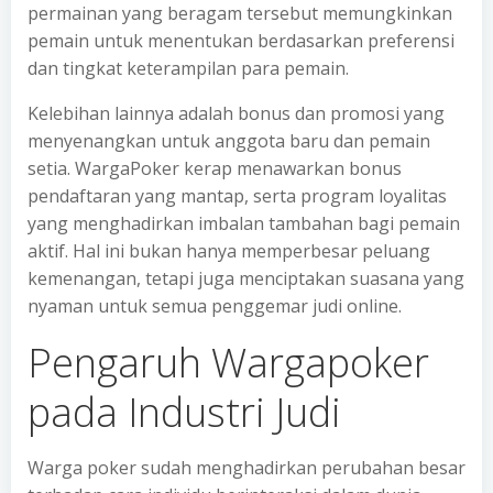
permainan yang beragam tersebut memungkinkan
pemain untuk menentukan berdasarkan preferensi
dan tingkat keterampilan para pemain.
Kelebihan lainnya adalah bonus dan promosi yang
menyenangkan untuk anggota baru dan pemain
setia. WargaPoker kerap menawarkan bonus
pendaftaran yang mantap, serta program loyalitas
yang menghadirkan imbalan tambahan bagi pemain
aktif. Hal ini bukan hanya memperbesar peluang
kemenangan, tetapi juga menciptakan suasana yang
nyaman untuk semua penggemar judi online.
Pengaruh Wargapoker
pada Industri Judi
Warga poker sudah menghadirkan perubahan besar