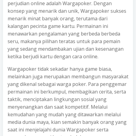
perjudian online adalah Wargapoker. Dengan
konsep yang menarik dan unik, Wargapoker sukses
menarik minat banyak orang, terutama dari
kalangan pecinta game kartu. Permainan ini
menawarkan pengalaman yang berbeda berbeda
seru, makanya pilihan teratas untuk para pemain
yang sedang mendambakan ujian dan kesenangan
ketika berjudi kartu dengan cara online.
Wargapoker tidak sekadar hanya game biasa,
melainkan juga merupakan membangun masyarakat
yang dikenal sebagai warga poker. Para penggemar
permainan ini berkumpul, membagikan cerita, serta
taktik, menciptakan lingkungan sosial yang
menyenangkan dan saat kompetitif. Melalui
kemudahan yang mudah yang ditawarkan melalui
media dunia maya, kian semakin banyak orang yang
saat ini menjelajahi dunia Wargapoker serta