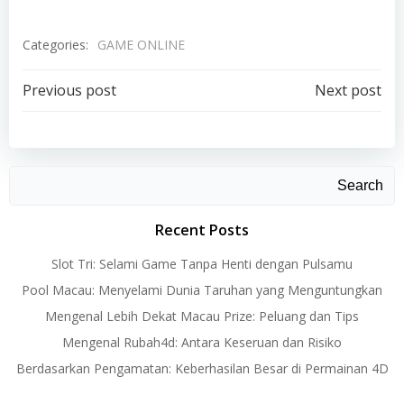
Categories:
GAME ONLINE
Post
Post
Previous post
Next post
navigation
navigation
Search
Recent Posts
Slot Tri: Selami Game Tanpa Henti dengan Pulsamu
Pool Macau: Menyelami Dunia Taruhan yang Menguntungkan
Mengenal Lebih Dekat Macau Prize: Peluang dan Tips
Mengenal Rubah4d: Antara Keseruan dan Risiko
Berdasarkan Pengamatan: Keberhasilan Besar di Permainan 4D