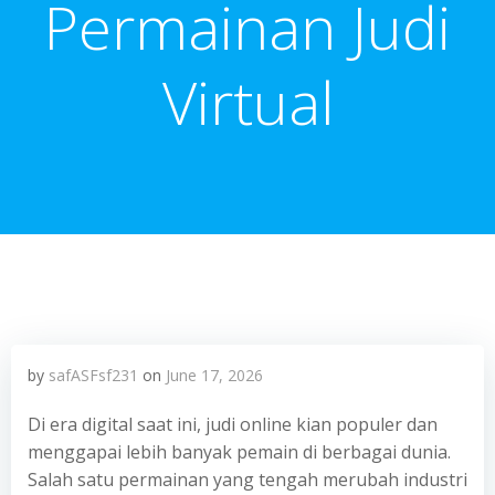
Permainan Judi
Virtual
by
safASFsf231
on
June 17, 2026
Di era digital saat ini, judi online kian populer dan
menggapai lebih banyak pemain di berbagai dunia.
Salah satu permainan yang tengah merubah industri