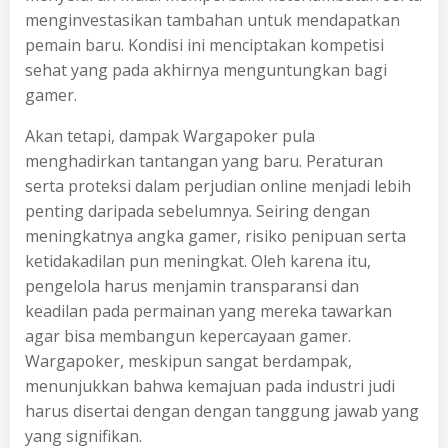
menginvestasikan tambahan untuk mendapatkan
pemain baru. Kondisi ini menciptakan kompetisi
sehat yang pada akhirnya menguntungkan bagi
gamer.
Akan tetapi, dampak Wargapoker pula
menghadirkan tantangan yang baru. Peraturan
serta proteksi dalam perjudian online menjadi lebih
penting daripada sebelumnya. Seiring dengan
meningkatnya angka gamer, risiko penipuan serta
ketidakadilan pun meningkat. Oleh karena itu,
pengelola harus menjamin transparansi dan
keadilan pada permainan yang mereka tawarkan
agar bisa membangun kepercayaan gamer.
Wargapoker, meskipun sangat berdampak,
menunjukkan bahwa kemajuan pada industri judi
harus disertai dengan dengan tanggung jawab yang
yang signifikan.