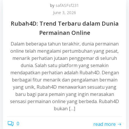
by
safASFsf231
June 3, 2026
Rubah4D: Trend Terbaru dalam Dunia
Permainan Online
Dalam beberapa tahun terakhir, dunia permainan
online telah mengalami pertumbuhan yang pesat,
menarik perhatian jutaan penggemar di seluruh
dunia. Salah satu platform yang semakin
mendapatkan perhatian adalah Rubah4D. Dengan
berbagai fitur menarik dan pengalaman bermain
yang unik, Rubah4D menawarkan sesuatu yang
baru bagi para pemain yang ingin merasakan
sensasi permainan online yang berbeda. Rubah4D
bukan […]
0
read more