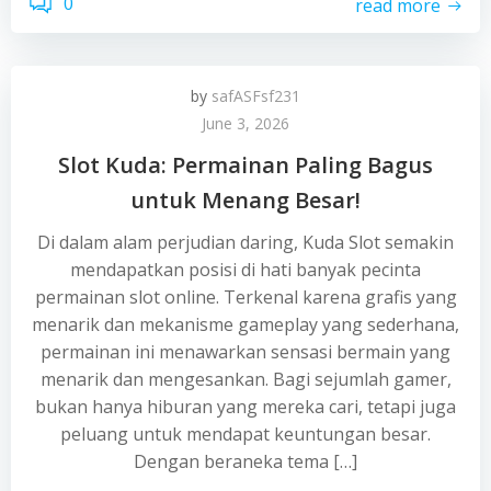
0
read more
by
safASFsf231
June 3, 2026
Slot Kuda: Permainan Paling Bagus
untuk Menang Besar!
Di dalam alam perjudian daring, Kuda Slot semakin
mendapatkan posisi di hati banyak pecinta
permainan slot online. Terkenal karena grafis yang
menarik dan mekanisme gameplay yang sederhana,
permainan ini menawarkan sensasi bermain yang
menarik dan mengesankan. Bagi sejumlah gamer,
bukan hanya hiburan yang mereka cari, tetapi juga
peluang untuk mendapat keuntungan besar.
Dengan beraneka tema […]