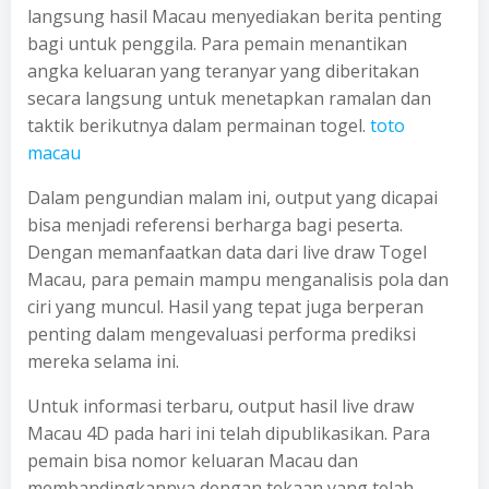
langsung hasil Macau menyediakan berita penting
bagi untuk penggila. Para pemain menantikan
angka keluaran yang teranyar yang diberitakan
secara langsung untuk menetapkan ramalan dan
taktik berikutnya dalam permainan togel.
toto
macau
Dalam pengundian malam ini, output yang dicapai
bisa menjadi referensi berharga bagi peserta.
Dengan memanfaatkan data dari live draw Togel
Macau, para pemain mampu menganalisis pola dan
ciri yang muncul. Hasil yang tepat juga berperan
penting dalam mengevaluasi performa prediksi
mereka selama ini.
Untuk informasi terbaru, output hasil live draw
Macau 4D pada hari ini telah dipublikasikan. Para
pemain bisa nomor keluaran Macau dan
membandingkannya dengan tekaan yang telah