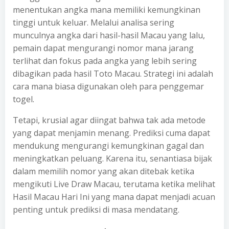
menentukan angka mana memiliki kemungkinan
tinggi untuk keluar. Melalui analisa sering
munculnya angka dari hasil-hasil Macau yang lalu,
pemain dapat mengurangi nomor mana jarang
terlihat dan fokus pada angka yang lebih sering
dibagikan pada hasil Toto Macau. Strategi ini adalah
cara mana biasa digunakan oleh para penggemar
togel.
Tetapi, krusial agar diingat bahwa tak ada metode
yang dapat menjamin menang. Prediksi cuma dapat
mendukung mengurangi kemungkinan gagal dan
meningkatkan peluang. Karena itu, senantiasa bijak
dalam memilih nomor yang akan ditebak ketika
mengikuti Live Draw Macau, terutama ketika melihat
Hasil Macau Hari Ini yang mana dapat menjadi acuan
penting untuk prediksi di masa mendatang.