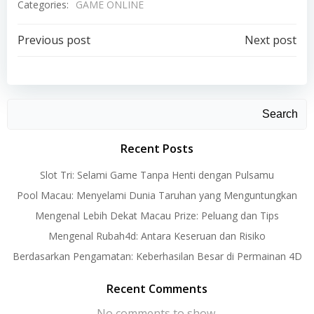
Categories:
GAME ONLINE
Post
Post
Previous post
Next post
navigation
navigation
Search
Recent Posts
Slot Tri: Selami Game Tanpa Henti dengan Pulsamu
Pool Macau: Menyelami Dunia Taruhan yang Menguntungkan
Mengenal Lebih Dekat Macau Prize: Peluang dan Tips
Mengenal Rubah4d: Antara Keseruan dan Risiko
Berdasarkan Pengamatan: Keberhasilan Besar di Permainan 4D
Recent Comments
No comments to show.