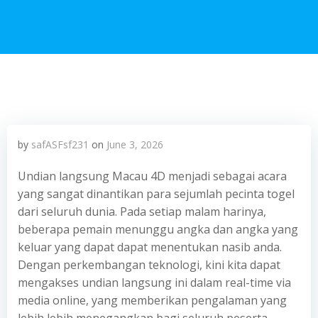
by
safASFsf231
on
June 3, 2026
Undian langsung Macau 4D menjadi sebagai acara
yang sangat dinantikan para sejumlah pecinta togel
dari seluruh dunia. Pada setiap malam harinya,
beberapa pemain menunggu angka dan angka yang
keluar yang dapat dapat menentukan nasib anda.
Dengan perkembangan teknologi, kini kita dapat
mengakses undian langsung ini dalam real-time via
media online, yang memberikan pengalaman yang