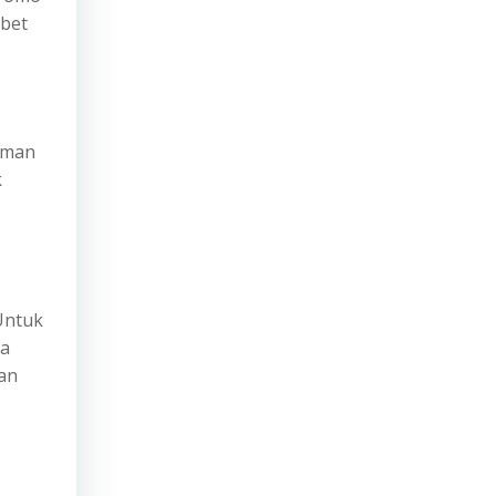
abet
aman
k
ntuk
ya
an