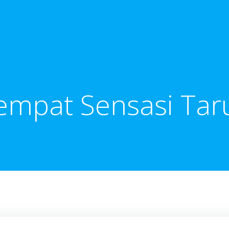
empat Sensasi Tar