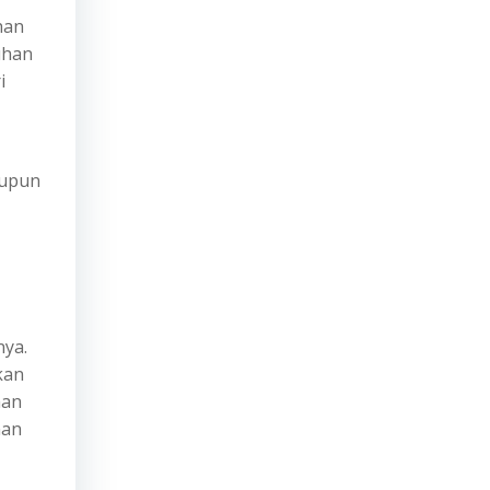
han
uhan
i
aupun
nya.
kan
man
nan