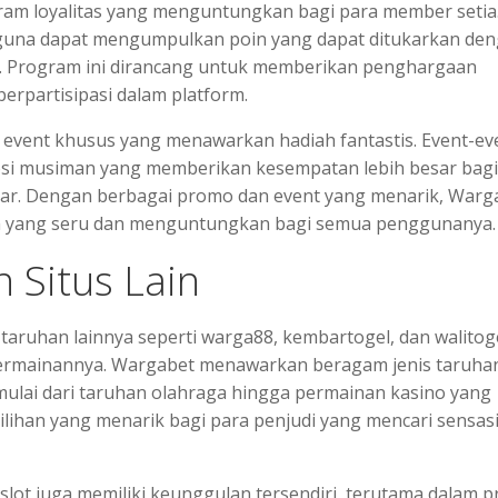
gram loyalitas yang menguntungkan bagi para member setia
gguna dapat mengumpulkan poin yang dapat ditukarkan de
ya. Program ini dirancang untuk memberikan penghargaan
erpartisipasi dalam platform.
 event khusus yang menawarkan hadiah fantastis. Event-ev
mosi musiman yang memberikan kesempatan lebih besar bagi
r. Dengan berbagai promo dan event yang menarik, Warg
n yang seru dan menguntungkan bagi semua penggunanya.
 Situs Lain
ruhan lainnya seperti warga88, kembartogel, dan walitoge
permainannya. Wargabet menawarkan beragam jenis taruha
ulai dari taruhan olahraga hingga permainan kasino yang
lihan yang menarik bagi para penjudi yang mencari sensas
anslot juga memiliki keunggulan tersendiri, terutama dalam 