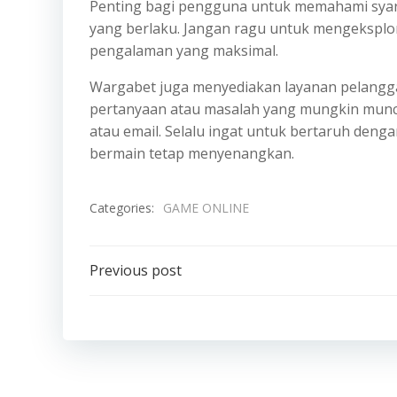
Penting bagi pengguna untuk memahami syara
yang berlaku. Jangan ragu untuk mengeksplo
pengalaman yang maksimal.
Wargabet juga menyediakan layanan pelangg
pertanyaan atau masalah yang mungkin munc
atau email. Selalu ingat untuk bertaruh den
bermain tetap menyenangkan.
Categories:
GAME ONLINE
Post
Previous post
navigation