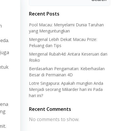
Recent Posts
Pool Macau: Menyelami Dunia Taruhan
h
yang Menguntungkan
Mengenal Lebih Dekat Macau Prize:
eda.
Peluang dan Tips
juga
Mengenal Rubah4d: Antara Keseruan dan
Risiko
ntuk
Berdasarkan Pengamatan: Keberhasilan
Besar di Permainan 4D
Lotre Singapura: Apakah mungkin Anda
Menjadi seorang Miliarder hari ini Pada
hari ini?
rena
Recent Comments
ang
No comments to show.
it.