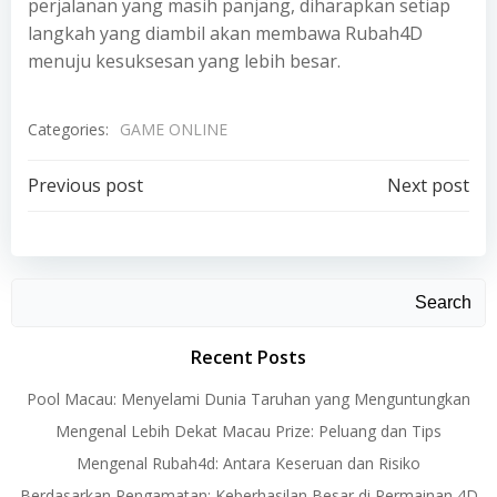
perjalanan yang masih panjang, diharapkan setiap
langkah yang diambil akan membawa Rubah4D
menuju kesuksesan yang lebih besar.
Categories:
GAME ONLINE
Post
Post
Previous post
Next post
navigation
navigation
Search
Recent Posts
Pool Macau: Menyelami Dunia Taruhan yang Menguntungkan
Mengenal Lebih Dekat Macau Prize: Peluang dan Tips
Mengenal Rubah4d: Antara Keseruan dan Risiko
Berdasarkan Pengamatan: Keberhasilan Besar di Permainan 4D