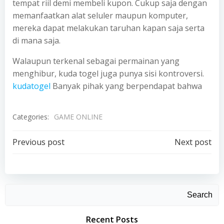
tempat riil demi membeli kupon. Cukup saja dengan
memanfaatkan alat seluler maupun komputer,
mereka dapat melakukan taruhan kapan saja serta
di mana saja.
Walaupun terkenal sebagai permainan yang
menghibur, kuda togel juga punya sisi kontroversi.
kudatogel
Banyak pihak yang berpendapat bahwa
Categories:
GAME ONLINE
Post
Post
Previous post
Next post
navigation
navigation
Search
Recent Posts