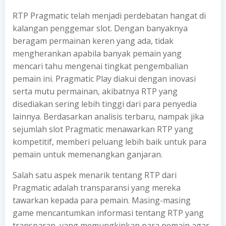
RTP Pragmatic telah menjadi perdebatan hangat di
kalangan penggemar slot. Dengan banyaknya
beragam permainan keren yang ada, tidak
mengherankan apabila banyak pemain yang
mencari tahu mengenai tingkat pengembalian
pemain ini. Pragmatic Play diakui dengan inovasi
serta mutu permainan, akibatnya RTP yang
disediakan sering lebih tinggi dari para penyedia
lainnya. Berdasarkan analisis terbaru, nampak jika
sejumlah slot Pragmatic menawarkan RTP yang
kompetitif, memberi peluang lebih baik untuk para
pemain untuk memenangkan ganjaran.
Salah satu aspek menarik tentang RTP dari
Pragmatic adalah transparansi yang mereka
tawarkan kepada para pemain. Masing-masing
game mencantumkan informasi tentang RTP yang
transparan, yang memungkinkan para pemain agar