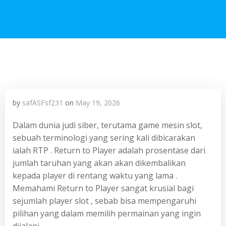
by
safASFsf231
on
May 19, 2026
Dalam dunia judi siber, terutama game mesin slot,
sebuah terminologi yang sering kali dibicarakan
ialah RTP . Return to Player adalah prosentase dari
jumlah taruhan yang akan akan dikembalikan
kepada player di rentang waktu yang lama .
Memahami Return to Player sangat krusial bagi
sejumlah player slot , sebab bisa mempengaruhi
pilihan yang dalam memilih permainan yang ingin