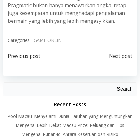
Pragmatic bukan hanya menawarkan angka, tetapi
juga kesempatan untuk menghadapi pengalaman
bermain yang lebih yang lebih mengasyikkan.
Categories:
GAME ONLINE
Post
Post
Previous post
Next post
navigation
navigation
Search
Recent Posts
Pool Macau: Menyelami Dunia Taruhan yang Menguntungkan
Mengenal Lebih Dekat Macau Prize: Peluang dan Tips
Mengenal Rubah4d: Antara Keseruan dan Risiko