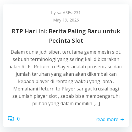
by
safASFsf231
May 19, 2026
RTP Hari Ini: Berita Paling Baru untuk
Pecinta Slot
Dalam dunia judi siber, terutama game mesin slot,
sebuah terminologi yang sering kali dibicarakan
ialah RTP . Return to Player adalah prosentase dari
jumlah taruhan yang akan akan dikembalikan
kepada player di rentang waktu yang lama .
Memahami Return to Player sangat krusial bagi
sejumlah player slot , sebab bisa mempengaruhi
pilihan yang dalam memilih […]
0
read more