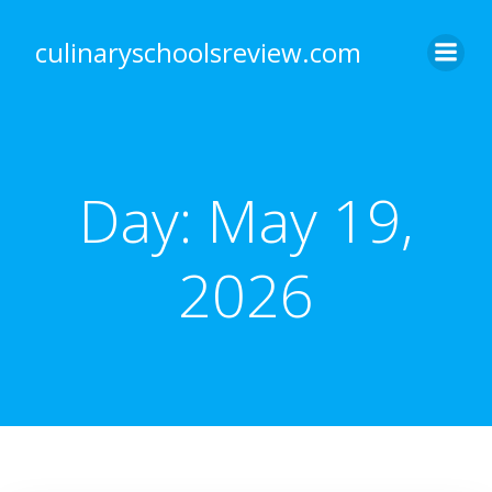
Skip
to
culinaryschoolsreview.com
content
Day:
May 19,
2026