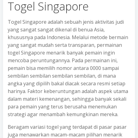
Togel Singapore
Togel Singapore adalah sebuah jenis aktivitas judi
yang sangat sangat dikenal di benua Asia,
khususnya pada Indonesia. Melalui metode bermain
yang sangat mudah serta transparan, permainan
togel Singapore menarik banyak pemain ingin
mencoba peruntungannya. Pada permainan ini,
pemain bisa memilih nomor antara 0000 sampai
sembilan sembilan sembilan sembilan, di mana
angka yang dipilih bakal diacak secara resmi setiap
harinya. Faktor keberuntungan adalah aspek utama
dalam materi kemenangan, sehingga banyak sekali
para pemain yang terus berusaha menemukan
strategi agar menambah kemungkinan mereka.
Beragam variasi togel yang terdapat di pasar pasar
juga menawarkan macam-macam pilihan menarik