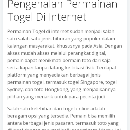
Pengenalan Permainan
Togel Di Internet
Permainan Togel di internet sudah menjadi salah
satu salah satu jenis hiburan yang populer dalam
kalangan masyarakat, khususnya pada Asia. Dengan
akses mudah akses melalui perangkat digital,
pemain dapat menikmati bermain toto dari saja
serta kapan tanpa datang ke lokasi fisik. Terdapat
platform yang menyediakan berbagai jenis
permainan togel, termasuk togel Singapore, togel
Sydney, dan toto Hongkong, yang menjadikannya
pilihan yang menarik untuk para pecinta judi.
Salah satu kelebihan dari togel online adalah
beragam opsi yang tersedia. Pemain bisa memilih
antara berbagai jenis pasaran, termasuk toto yang