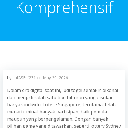
Komprehensif
by
safASFsf231
on
May 20, 2026
Dalam era digital saat ini, judi togel semakin dikenal
dan menjadi salah satu tipe hiburan yang disukai
banyak individu. Lotere Singapore, terutama, telah
menarik minat banyak partisipan, baik pemula
maupun yang berpengalaman. Dengan banyak
pilihan game yang ditawarkan, seperti lottery Sydney