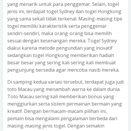
yang menarik untuk para penggemar. Selain, togel
jenis ini, terdapat togel Sydney dan togel Hongkong
yang sama sekali tidak terkenal. Masing-masing tipe
togel memiliki karakteristik serta penggemar
sendiri-sendiri, maka orang-orang bisa memilih
sesuai dengan kesenangan mereka. Togel Sydney
diakui karena metode pengundian yang inovatif
sedangkan togel Hongkong memberikan hadiah
besar besar yang sering kali sering kali membuat
pengunjung bersedia agar mencoba nasib mereka.
Di samping kedua variasi tersebut, terdapat juga judi
toto Macau yang menambah warna ke dalam dunia.
Toto Macau sering kali memberikan bonus yang
menggiurkan serta sistem permainan bermain yang
kreatif. Dengan bermacam-macam pilihan ini,
pemain bisa mengalami pengalaman berbeda dari
masing-masing jenis togel. Dengan semakin