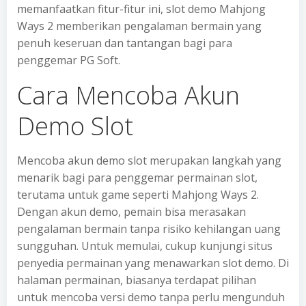
memanfaatkan fitur-fitur ini, slot demo Mahjong
Ways 2 memberikan pengalaman bermain yang
penuh keseruan dan tantangan bagi para
penggemar PG Soft.
Cara Mencoba Akun
Demo Slot
Mencoba akun demo slot merupakan langkah yang
menarik bagi para penggemar permainan slot,
terutama untuk game seperti Mahjong Ways 2.
Dengan akun demo, pemain bisa merasakan
pengalaman bermain tanpa risiko kehilangan uang
sungguhan. Untuk memulai, cukup kunjungi situs
penyedia permainan yang menawarkan slot demo. Di
halaman permainan, biasanya terdapat pilihan
untuk mencoba versi demo tanpa perlu mengunduh