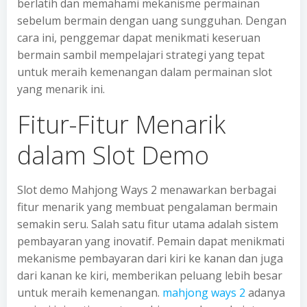
berlatih dan memahami mekanisme permainan
sebelum bermain dengan uang sungguhan. Dengan
cara ini, penggemar dapat menikmati keseruan
bermain sambil mempelajari strategi yang tepat
untuk meraih kemenangan dalam permainan slot
yang menarik ini.
Fitur-Fitur Menarik
dalam Slot Demo
Slot demo Mahjong Ways 2 menawarkan berbagai
fitur menarik yang membuat pengalaman bermain
semakin seru. Salah satu fitur utama adalah sistem
pembayaran yang inovatif. Pemain dapat menikmati
mekanisme pembayaran dari kiri ke kanan dan juga
dari kanan ke kiri, memberikan peluang lebih besar
untuk meraih kemenangan.
mahjong ways 2
adanya