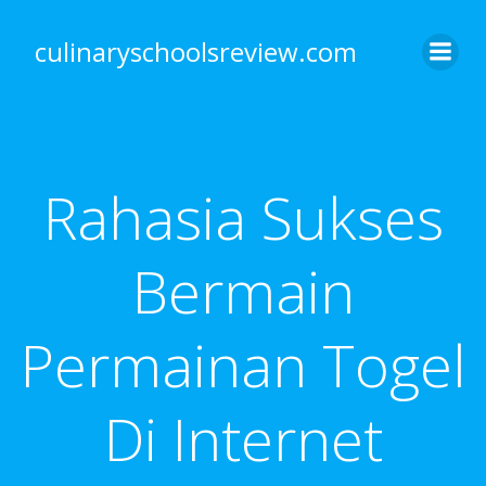
Skip
to
culinaryschoolsreview.com
content
Rahasia Sukses
Bermain
Permainan Togel
Di Internet