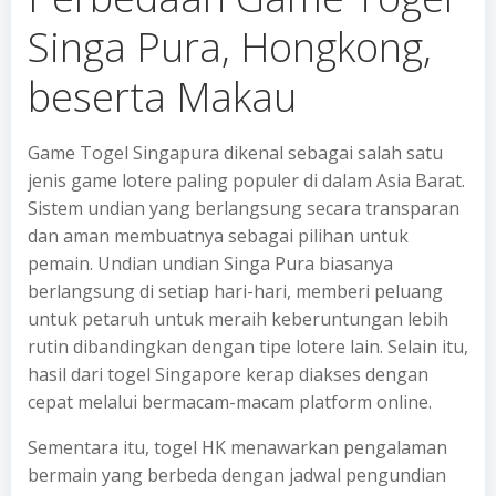
Singa Pura, Hongkong,
beserta Makau
Game Togel Singapura dikenal sebagai salah satu
jenis game lotere paling populer di dalam Asia Barat.
Sistem undian yang berlangsung secara transparan
dan aman membuatnya sebagai pilihan untuk
pemain. Undian undian Singa Pura biasanya
berlangsung di setiap hari-hari, memberi peluang
untuk petaruh untuk meraih keberuntungan lebih
rutin dibandingkan dengan tipe lotere lain. Selain itu,
hasil dari togel Singapore kerap diakses dengan
cepat melalui bermacam-macam platform online.
Sementara itu, togel HK menawarkan pengalaman
bermain yang berbeda dengan jadwal pengundian