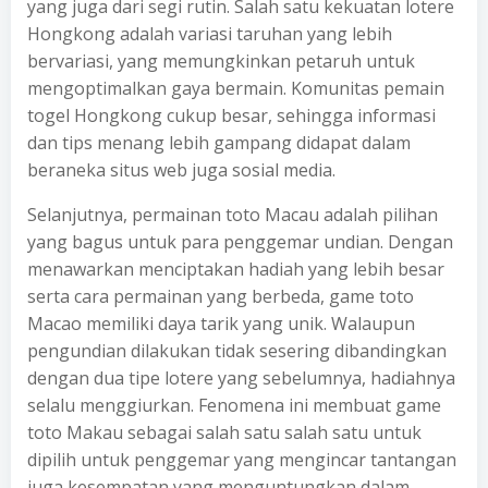
yang juga dari segi rutin. Salah satu kekuatan lotere
Hongkong adalah variasi taruhan yang lebih
bervariasi, yang memungkinkan petaruh untuk
mengoptimalkan gaya bermain. Komunitas pemain
togel Hongkong cukup besar, sehingga informasi
dan tips menang lebih gampang didapat dalam
beraneka situs web juga sosial media.
Selanjutnya, permainan toto Macau adalah pilihan
yang bagus untuk para penggemar undian. Dengan
menawarkan menciptakan hadiah yang lebih besar
serta cara permainan yang berbeda, game toto
Macao memiliki daya tarik yang unik. Walaupun
pengundian dilakukan tidak sesering dibandingkan
dengan dua tipe lotere yang sebelumnya, hadiahnya
selalu menggiurkan. Fenomena ini membuat game
toto Makau sebagai salah satu salah satu untuk
dipilih untuk penggemar yang mengincar tantangan
juga kesempatan yang menguntungkan dalam