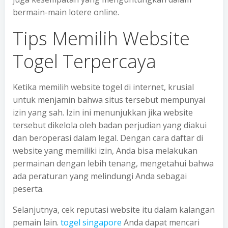
bermain-main lotere online.
Tips Memilih Website
Togel Terpercaya
Ketika memilih website togel di internet, krusial
untuk menjamin bahwa situs tersebut mempunyai
izin yang sah. Izin ini menunjukkan jika website
tersebut dikelola oleh badan perjudian yang diakui
dan beroperasi dalam legal. Dengan cara daftar di
website yang memiliki izin, Anda bisa melakukan
permainan dengan lebih tenang, mengetahui bahwa
ada peraturan yang melindungi Anda sebagai
peserta.
Selanjutnya, cek reputasi website itu dalam kalangan
pemain lain.
togel singapore
Anda dapat mencari