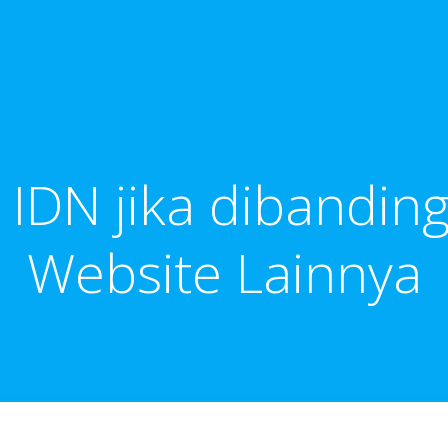
 IDN jika dibandin
Website Lainnya