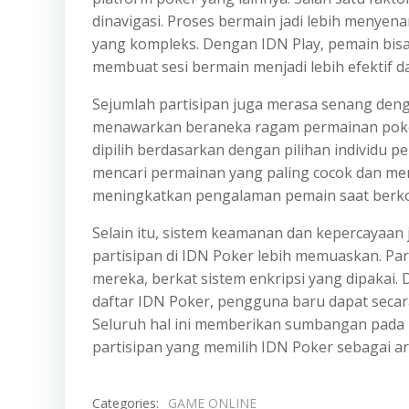
dinavigasi. Proses bermain jadi lebih menyen
yang kompleks. Dengan IDN Play, pemain bis
membuat sesi bermain menjadi lebih efektif da
Sejumlah partisipan juga merasa senang deng
menawarkan beraneka ragam permainan poker
dipilih berdasarkan dengan pilihan individu p
mencari permainan yang paling cocok dan men
meningkatkan pengalaman pemain saat berko
Selain itu, sistem keamanan dan kepercayaa
partisipan di IDN Poker lebih memuaskan. Pa
mereka, berkat sistem enkripsi yang dipakai
daftar IDN Poker, pengguna baru dapat secar
Seluruh hal ini memberikan sumbangan pada
partisipan yang memilih IDN Poker sebagai a
Categories:
GAME ONLINE