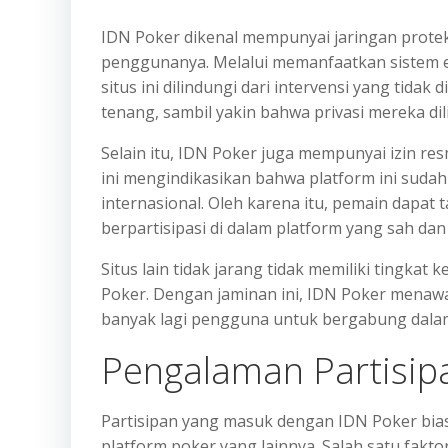
IDN Poker dikenal mempunyai jaringan proteks
penggunanya. Melalui memanfaatkan sistem enk
situs ini dilindungi dari intervensi yang tida
tenang, sambil yakin bahwa privasi mereka di
Selain itu, IDN Poker juga mempunyai izin re
ini mengindikasikan bahwa platform ini sudah 
internasional. Oleh karena itu, pemain dapat
berpartisipasi di dalam platform yang sah dan
Situs lain tidak jarang tidak memiliki tingkat
Poker. Dengan jaminan ini, IDN Poker menawa
banyak lagi pengguna untuk bergabung dal
Pengalaman Partisip
Partisipan yang masuk dengan IDN Poker bi
platform poker yang lainnya. Salah satu fak