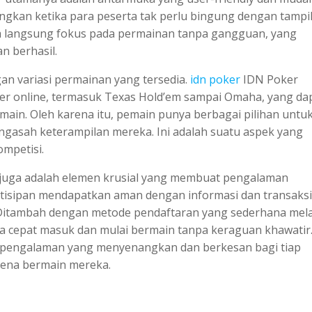
angkan ketika para peserta tak perlu bingung dengan tampi
a langsung fokus pada permainan tanpa gangguan, yang
n berhasil.
an variasi permainan yang tersedia.
idn poker
IDN Poker
 online, termasuk Texas Hold’em sampai Omaha, yang da
emain. Oleh karena itu, pemain punya berbagai pilihan untu
gasah keterampilan mereka. Ini adalah suatu aspek yang
mpetisi.
n juga adalah elemen krusial yang membuat pengalaman
rtisipan mendapatkan aman dengan informasi dan transaksi
. Ditambah dengan metode pendaftaran yang sederhana mela
a cepat masuk dan mulai bermain tanpa keraguan khawatir
 pengalaman yang menyenangkan dan berkesan bagi tiap
rena bermain mereka.