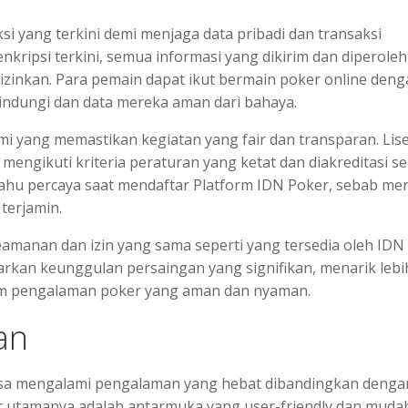
i yang terkini demi menjaga data pribadi dan transaksi
ripsi terkini, semua informasi yang dikirim dan diperoleh
k diizinkan. Para pemain dapat ikut bermain poker online den
lindungi dan data mereka aman dari bahaya.
smi yang memastikan kegiatan yang fair dan transparan. Lis
mengikuti kriteria peraturan yang ketat dan diakreditasi s
 tahu percaya saat mendaftar Platform IDN Poker, sebab me
 terjamin.
 keamanan dan izin yang sama seperti yang tersedia oleh IDN
rkan keunggulan persaingan yang signifikan, menarik lebi
am pengalaman poker yang aman dan nyaman.
an
asa mengalami pengalaman yang hebat dibandingkan denga
tor utamanya adalah antarmuka yang user-friendly dan muda