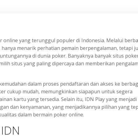
r online yang terunggul populer di Indonesia. Melalui berb
 hanya menarik perhatian pemain berpengalaman, tetapi j
untungannya di dunia poker. Banyaknya banyak situs poke
milih situs yang paling dipercaya dan memberikan pengala
h kemudahan dalam proses pendaftaran dan akses ke berbag
Poker cukup mudah, memungkinkan siapapun untuk segera
an kartu yang tersedia. Selain itu, IDN Play yang menjadi
ngan dan kenyamanan, yang menjadikannya pilihan yang te
ualitas dalam bermain poker online.
 IDN