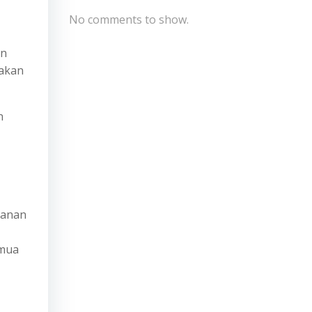
No comments to show.
in
sakan
n
manan
emua