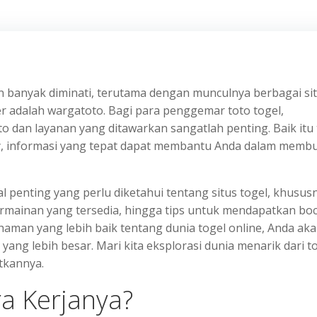
kin banyak diminati, terutama dengan munculnya berbagai si
ler adalah wargatoto. Bagi para penggemar toto togel,
 dan layanan yang ditawarkan sangatlah penting. Baik itu 
ey, informasi yang tepat dapat membantu Anda dalam memb
l penting yang perlu diketahui tentang situs togel, khusus
permainan yang tersedia, hingga tips untuk mendapatkan bo
aman yang lebih baik tentang dunia togel online, Anda ak
ang lebih besar. Mari kita eksplorasi dunia menarik dari t
tkannya.
ra Kerjanya?