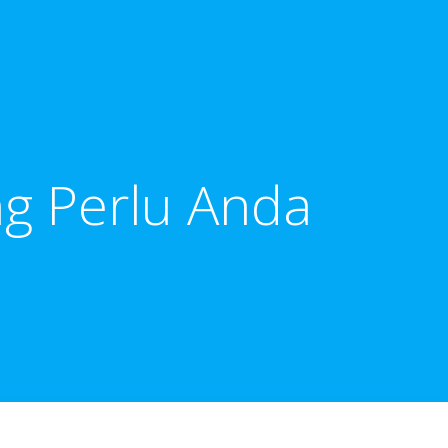
ng Perlu Anda