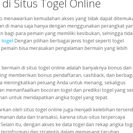
i Situs Togel Online
toto menawarkan kemudahan akses yang tidak dapat ditemuk
 dan di mana saja hanya dengan menggunakan perangkat ya
n bagi para pemain yang memiliki kesibukan, sehingga tida
.
togel
Dengan pilihan berbagai jenis togel seperti togel
y, pemain bisa merasakan pengalaman bermain yang lebih
 bermain di situs togel online adalah banyaknya bonus dan
ring memberikan bonus pendaftaran, cashback, dan berbag
bisa meningkatkan peluang Anda untuk menang, sekaligus
n memanfaatkan bocoran togel dan prediksi togel yang se
nan untuk mendapatkan angka togel yang tepat.
kan oleh situs togel online juga menjadi kelebihan tersendi
manan data dan transaksi, karena situs-situs terpercaya
Selain itu, dengan akses ke data togel dan rekap angka toge
terinformasi dan strategis dalam memasang taruhan.