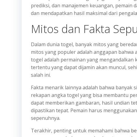
prediksi, dan manajemen keuangan, pemain d
dan mendapatkan hasil maksimal dari pengala
Mitos dan Fakta Sepu
Dalam dunia togel, banyak mitos yang beredar
mitos yang populer adalah anggapan bahwa ad
togel adalah permainan yang mengandalkan k
tertentu yang dapat dijamin akan muncul, se
salah ini.
Fakta menarik lainnya adalah bahwa banyak si
rekapan angka togel yang bisa membantu pe
dapat memberikan gambaran, hasil undian teta
dipastikan tepat. Pemain harus menggunakan
sepenuhnya.
Terakhir, penting untuk memahami bahwa ber