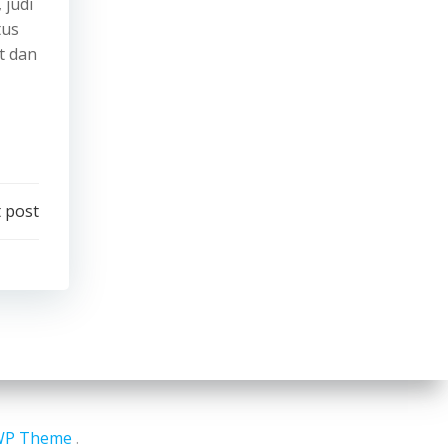
judi
tus
t dan
 post
iWP Theme
.