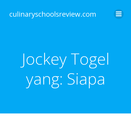
Skip
to
culinaryschoolsreview.com
content
Jockey Togel
yang: Siapa