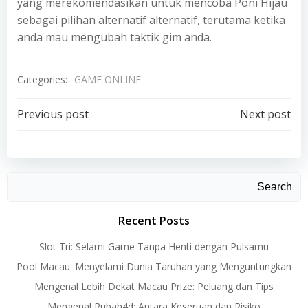
yang merekomendasikan untuk mencoba Poni Hijau
sebagai pilihan alternatif alternatif, terutama ketika
anda mau mengubah taktik gim anda.
Categories:
GAME ONLINE
Post
Post
Previous post
Next post
navigation
navigation
Search
Recent Posts
Slot Tri: Selami Game Tanpa Henti dengan Pulsamu
Pool Macau: Menyelami Dunia Taruhan yang Menguntungkan
Mengenal Lebih Dekat Macau Prize: Peluang dan Tips
Mengenal Rubah4d: Antara Keseruan dan Risiko