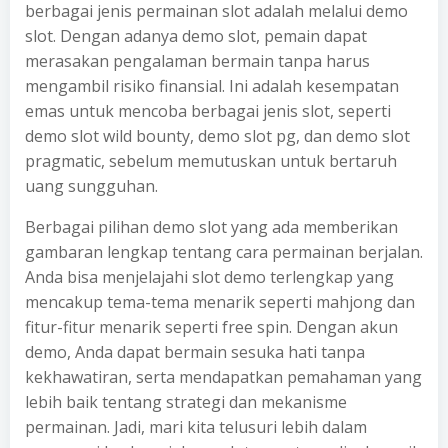
berbagai jenis permainan slot adalah melalui demo
slot. Dengan adanya demo slot, pemain dapat
merasakan pengalaman bermain tanpa harus
mengambil risiko finansial. Ini adalah kesempatan
emas untuk mencoba berbagai jenis slot, seperti
demo slot wild bounty, demo slot pg, dan demo slot
pragmatic, sebelum memutuskan untuk bertaruh
uang sungguhan.
Berbagai pilihan demo slot yang ada memberikan
gambaran lengkap tentang cara permainan berjalan.
Anda bisa menjelajahi slot demo terlengkap yang
mencakup tema-tema menarik seperti mahjong dan
fitur-fitur menarik seperti free spin. Dengan akun
demo, Anda dapat bermain sesuka hati tanpa
kekhawatiran, serta mendapatkan pemahaman yang
lebih baik tentang strategi dan mekanisme
permainan. Jadi, mari kita telusuri lebih dalam