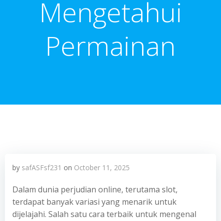
Mengetahui
Permainan
by
safASFsf231
on
October 11, 2025
Dalam dunia perjudian online, terutama slot,
terdapat banyak variasi yang menarik untuk
dijelajahi. Salah satu cara terbaik untuk mengenal