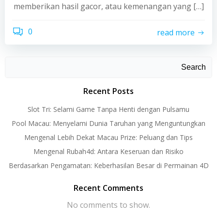
memberikan hasil gacor, atau kemenangan yang […]
0
read more
Search
Recent Posts
Slot Tri: Selami Game Tanpa Henti dengan Pulsamu
Pool Macau: Menyelami Dunia Taruhan yang Menguntungkan
Mengenal Lebih Dekat Macau Prize: Peluang dan Tips
Mengenal Rubah4d: Antara Keseruan dan Risiko
Berdasarkan Pengamatan: Keberhasilan Besar di Permainan 4D
Recent Comments
No comments to show.