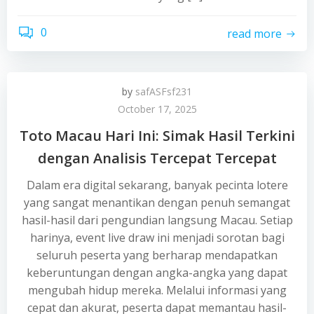
0
read more
by
safASFsf231
October 17, 2025
Toto Macau Hari Ini: Simak Hasil Terkini
dengan Analisis Tercepat Tercepat
Dalam era digital sekarang, banyak pecinta lotere
yang sangat menantikan dengan penuh semangat
hasil-hasil dari pengundian langsung Macau. Setiap
harinya, event live draw ini menjadi sorotan bagi
seluruh peserta yang berharap mendapatkan
keberuntungan dengan angka-angka yang dapat
mengubah hidup mereka. Melalui informasi yang
cepat dan akurat, peserta dapat memantau hasil-