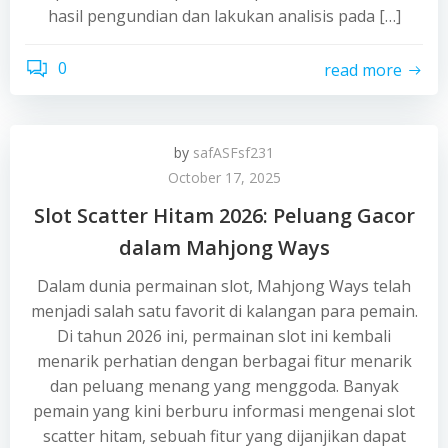
hasil pengundian dan lakukan analisis pada […]
0
read more
by
safASFsf231
October 17, 2025
Slot Scatter Hitam 2026: Peluang Gacor
dalam Mahjong Ways
Dalam dunia permainan slot, Mahjong Ways telah
menjadi salah satu favorit di kalangan para pemain.
Di tahun 2026 ini, permainan slot ini kembali
menarik perhatian dengan berbagai fitur menarik
dan peluang menang yang menggoda. Banyak
pemain yang kini berburu informasi mengenai slot
scatter hitam, sebuah fitur yang dijanjikan dapat