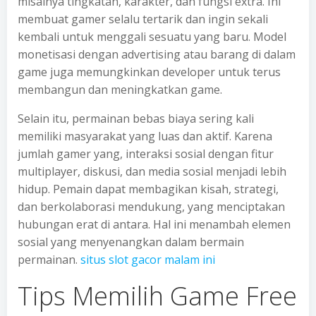
misalnya tingkatan, karakter, dan fungsi extra. Ini
membuat gamer selalu tertarik dan ingin sekali
kembali untuk menggali sesuatu yang baru. Model
monetisasi dengan advertising atau barang di dalam
game juga memungkinkan developer untuk terus
membangun dan meningkatkan game.
Selain itu, permainan bebas biaya sering kali
memiliki masyarakat yang luas dan aktif. Karena
jumlah gamer yang, interaksi sosial dengan fitur
multiplayer, diskusi, dan media sosial menjadi lebih
hidup. Pemain dapat membagikan kisah, strategi,
dan berkolaborasi mendukung, yang menciptakan
hubungan erat di antara. Hal ini menambah elemen
sosial yang menyenangkan dalam bermain
permainan.
situs slot gacor malam ini
Tips Memilih Game Free