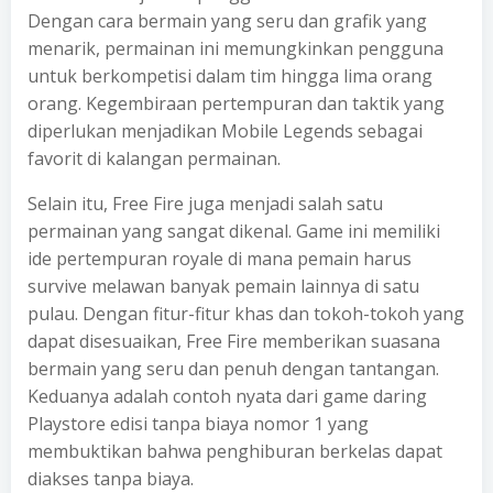
Dengan cara bermain yang seru dan grafik yang
menarik, permainan ini memungkinkan pengguna
untuk berkompetisi dalam tim hingga lima orang
orang. Kegembiraan pertempuran dan taktik yang
diperlukan menjadikan Mobile Legends sebagai
favorit di kalangan permainan.
Selain itu, Free Fire juga menjadi salah satu
permainan yang sangat dikenal. Game ini memiliki
ide pertempuran royale di mana pemain harus
survive melawan banyak pemain lainnya di satu
pulau. Dengan fitur-fitur khas dan tokoh-tokoh yang
dapat disesuaikan, Free Fire memberikan suasana
bermain yang seru dan penuh dengan tantangan.
Keduanya adalah contoh nyata dari game daring
Playstore edisi tanpa biaya nomor 1 yang
membuktikan bahwa penghiburan berkelas dapat
diakses tanpa biaya.