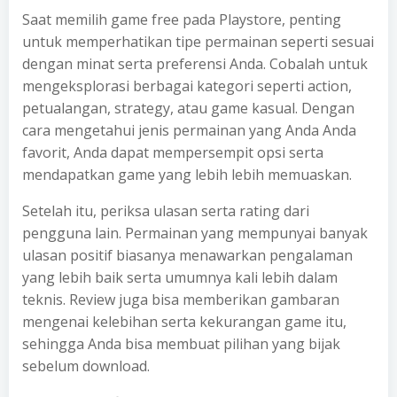
Saat memilih game free pada Playstore, penting
untuk memperhatikan tipe permainan seperti sesuai
dengan minat serta preferensi Anda. Cobalah untuk
mengeksplorasi berbagai kategori seperti action,
petualangan, strategy, atau game kasual. Dengan
cara mengetahui jenis permainan yang Anda Anda
favorit, Anda dapat mempersempit opsi serta
mendapatkan game yang lebih lebih memuaskan.
Setelah itu, periksa ulasan serta rating dari
pengguna lain. Permainan yang mempunyai banyak
ulasan positif biasanya menawarkan pengalaman
yang lebih baik serta umumnya kali lebih dalam
teknis. Review juga bisa memberikan gambaran
mengenai kelebihan serta kekurangan game itu,
sehingga Anda bisa membuat pilihan yang bijak
sebelum download.