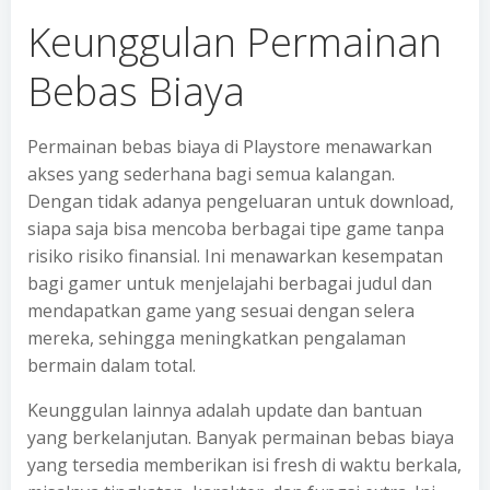
Keunggulan Permainan
Bebas Biaya
Permainan bebas biaya di Playstore menawarkan
akses yang sederhana bagi semua kalangan.
Dengan tidak adanya pengeluaran untuk download,
siapa saja bisa mencoba berbagai tipe game tanpa
risiko risiko finansial. Ini menawarkan kesempatan
bagi gamer untuk menjelajahi berbagai judul dan
mendapatkan game yang sesuai dengan selera
mereka, sehingga meningkatkan pengalaman
bermain dalam total.
Keunggulan lainnya adalah update dan bantuan
yang berkelanjutan. Banyak permainan bebas biaya
yang tersedia memberikan isi fresh di waktu berkala,