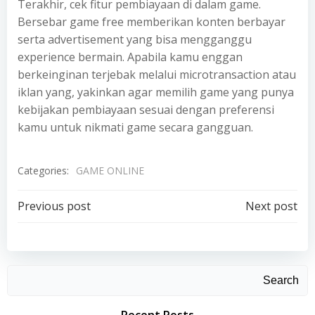
Terakhir, cek fitur pembiayaan di dalam game.
Bersebar game free memberikan konten berbayar
serta advertisement yang bisa mengganggu
experience bermain. Apabila kamu enggan
berkeinginan terjebak melalui microtransaction atau
iklan yang, yakinkan agar memilih game yang punya
kebijakan pembiayaan sesuai dengan preferensi
kamu untuk nikmati game secara gangguan.
Categories:
GAME ONLINE
Post
Post
Previous post
Next post
navigation
navigation
Search