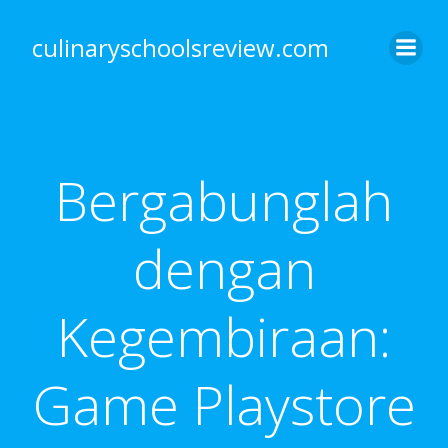
Skip
to
culinaryschoolsreview.com
content
Bergabunglah
dengan
Kegembiraan:
Game Playstore