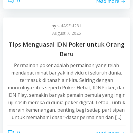
0
read more
by
safASFsf231
August 7, 2025
Tips Menguasai IDN Poker untuk Orang
Baru
Permainan poker adalah permainan yang telah
mendapat minat banyak individu di seluruh dunia,
termasuk di tanah air kita. Seiring dengan
munculnya situs seperti Poker Hebat, IDNPoker, dan
IDN Play, semakin banyak pemain pemula yang ingin
uji nasib mereka di dunia poker digital. Tetapi, untuk
meraih kemenangan, penting bagi setiap partisipan
untuk memahami dasar-dasar permainan dan […]
0