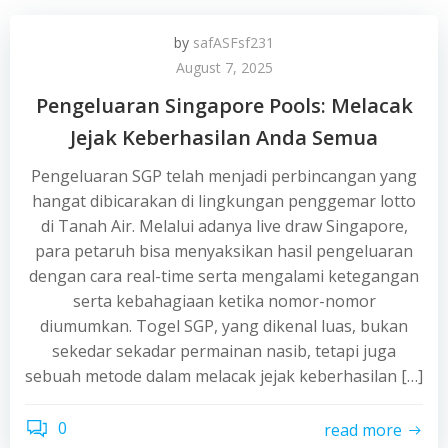
by
safASFsf231
August 7, 2025
Pengeluaran Singapore Pools: Melacak
Jejak Keberhasilan Anda Semua
Pengeluaran SGP telah menjadi perbincangan yang
hangat dibicarakan di lingkungan penggemar lotto
di Tanah Air. Melalui adanya live draw Singapore,
para petaruh bisa menyaksikan hasil pengeluaran
dengan cara real-time serta mengalami ketegangan
serta kebahagiaan ketika nomor-nomor
diumumkan. Togel SGP, yang dikenal luas, bukan
sekedar sekadar permainan nasib, tetapi juga
sebuah metode dalam melacak jejak keberhasilan […]
0
read more