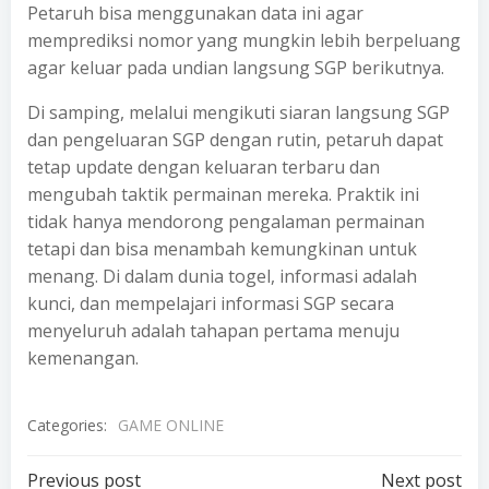
Petaruh bisa menggunakan data ini agar
memprediksi nomor yang mungkin lebih berpeluang
agar keluar pada undian langsung SGP berikutnya.
Di samping, melalui mengikuti siaran langsung SGP
dan pengeluaran SGP dengan rutin, petaruh dapat
tetap update dengan keluaran terbaru dan
mengubah taktik permainan mereka. Praktik ini
tidak hanya mendorong pengalaman permainan
tetapi dan bisa menambah kemungkinan untuk
menang. Di dalam dunia togel, informasi adalah
kunci, dan mempelajari informasi SGP secara
menyeluruh adalah tahapan pertama menuju
kemenangan.
Categories:
GAME ONLINE
Previous post
Next post