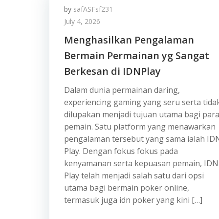
by
safASFsf231
July 4, 2026
Menghasilkan Pengalaman
Bermain Permainan yg Sangat
Berkesan di IDNPlay
Dalam dunia permainan daring,
experiencing gaming yang seru serta tida
dilupakan menjadi tujuan utama bagi par
pemain. Satu platform yang menawarkan
pengalaman tersebut yang sama ialah ID
Play. Dengan fokus fokus pada
kenyamanan serta kepuasan pemain, IDN
Play telah menjadi salah satu dari opsi
utama bagi bermain poker online,
termasuk juga idn poker yang kini […]