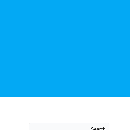
Search