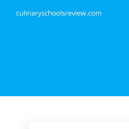
Skip
to
culinaryschoolsreview.com
content