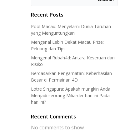
Recent Posts
Pool Macau: Menyelami Dunia Taruhan
yang Menguntungkan
Mengenal Lebih Dekat Macau Prize:
Peluang dan Tips
Mengenal Rubah4d: Antara Keseruan dan
Risiko
Berdasarkan Pengamatan: Keberhasilan
Besar di Permainan 4D
Lotre Singapura: Apakah mungkin Anda
Menjadi seorang Miliarder hari ini Pada
hari ini?
Recent Comments
No comments to show.