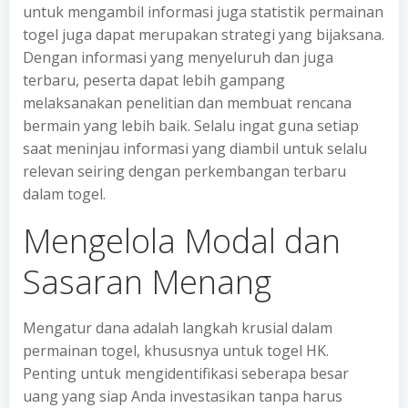
untuk mengambil informasi juga statistik permainan
togel juga dapat merupakan strategi yang bijaksana.
Dengan informasi yang menyeluruh dan juga
terbaru, peserta dapat lebih gampang
melaksanakan penelitian dan membuat rencana
bermain yang lebih baik. Selalu ingat guna setiap
saat meninjau informasi yang diambil untuk selalu
relevan seiring dengan perkembangan terbaru
dalam togel.
Mengelola Modal dan
Sasaran Menang
Mengatur dana adalah langkah krusial dalam
permainan togel, khususnya untuk togel HK.
Penting untuk mengidentifikasi seberapa besar
uang yang siap Anda investasikan tanpa harus