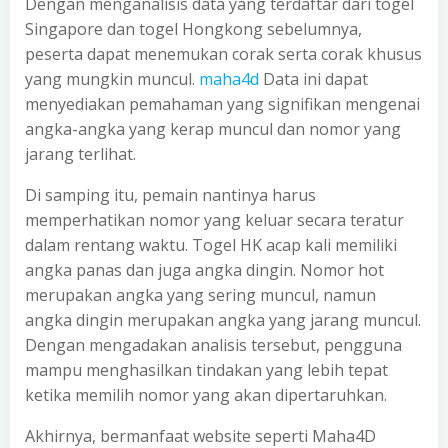
Dengan menganalisis data yang terdaftar dari togel
Singapore dan togel Hongkong sebelumnya,
peserta dapat menemukan corak serta corak khusus
yang mungkin muncul.
maha4d
Data ini dapat
menyediakan pemahaman yang signifikan mengenai
angka-angka yang kerap muncul dan nomor yang
jarang terlihat.
Di samping itu, pemain nantinya harus
memperhatikan nomor yang keluar secara teratur
dalam rentang waktu. Togel HK acap kali memiliki
angka panas dan juga angka dingin. Nomor hot
merupakan angka yang sering muncul, namun
angka dingin merupakan angka yang jarang muncul.
Dengan mengadakan analisis tersebut, pengguna
mampu menghasilkan tindakan yang lebih tepat
ketika memilih nomor yang akan dipertaruhkan.
Akhirnya, bermanfaat website seperti Maha4D