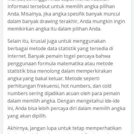
informasi tersebut untuk memilih angka pilihan
Anda. Misalnya, jika angka spesifik banyak muncul
dalam banyak drawing terakhir, Anda mungkin ingin
memikirkan angka itu dalam pilihan Anda.
Selain itu, krusial juga untuk menggunakan
berbagai metode data statistik yang tersedia di
internet. Banyak pemain togel percaya bahwa
penggunaan formula matematika atau metode
statistik bisa menolong dalam memperkirakan
angka yang bakal keluar. Metode seperti
perhitungan frekuensi, hot numbers, dan cold
numbers sering dijadikan acuan oleh para pemain
dalam memilih angka. Dengan mengetahui ide-ide
ini, Anda bisa lebih percaya diri dalam memilih angka
yang akan dipilih.
Akhirnya, jangan lupa untuk tetap memperhatikan