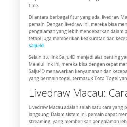
time.
Di antara berbagai fitur yang ada, livedraw M
pemain. Dengan livedraw ini, mereka bisa me
pengalaman yang lebih mendebarkan dalam pe
tetapi juga memberikan keakuratan dan kecep
salju4d
Selain itu, link Salju4D menjadi alat pentin
Melalui link ini, mereka bisa dengan cepat 
Salju4D menawarkan kenyamanan dan kecepat
yang bermain togel, termasuk Toto Togel yan
Livedraw Macau: Car
Livedraw Macau adalah salah satu cara yang p
langsung. Dalam sistem ini, pemain dapat men
streaming, yang memberikan pengalaman lebi