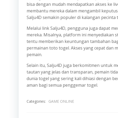
bisa dengan mudah mendapatkan akses ke live 
membantu mereka dalam mengambil keputusan
Salju4D semakin populer di kalangan pecinta t
Melalui link Salju4D, pengguna juga dapat 
mereka. Misalnya, platform ini menyediakan stat
tentu memberikan keuntungan tambahan bagi
permainan toto togel. Akses yang cepat dan m
pemain.
Selain itu, Salju4D juga berkomitmen untuk
tautan yang jelas dan transparan, pemain tid
dunia togel yang sering kali dihiasi dengan 
aman bagi semua penggemar togel.
Categories:
GAME ONLINE