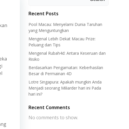
Recent Posts
Pool Macau: Menyelami Dunia Taruhan
rkan
yang Menguntungkan
Mengenal Lebih Dekat Macau Prize:
Peluang dan Tips
Mengenal Rubah4d: Antara Keseruan dan
reka
Risiko
gi
Berdasarkan Pengamatan: Keberhasilan
el
Besar di Permainan 4D
Lotre Singapura: Apakah mungkin Anda
Menjadi seorang Miliarder hari ini Pada
hari ini?
Recent Comments
No comments to show.
ang