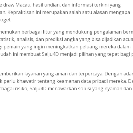
draw Macau, hasil undian, dan informasi terkini yang
. Kepraktisan ini merupakan salah satu alasan mengapa
ogel.
menemukan berbagai fitur yang mendukung pengalaman ber
istik, analisis, dan prediksi angka yang bisa dijadikan acua
 pemain yang ingin meningkatkan peluang mereka dalam
udah ini membuat Salju4D menjadi pilihan yang tepat bagi 
 memberikan layanan yang aman dan terpercaya. Dengan ada
ak perlu khawatir tentang keamanan data pribadi mereka. D
berbagai risiko, Salju4D menawarkan solusi yang nyaman dan