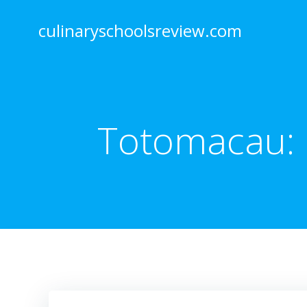
Skip
to
culinaryschoolsreview.com
content
Totomacau: 