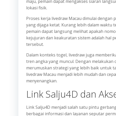
maju, pemain dapat mengakses siaran langsun
lokasi fisik.
Proses kerja livedraw Macau dimulai denga
yang dijaga ketat. Kurang lebih dalam waktu t
pemain dapat langsung melihat apakah nomo
kejujuran dan keakuratan sistem adalah hal p
tersebut.
Dalam konteks togel, livedraw juga memberi
tren angka yang muncul. Dengan melakukan o
merumuskan strategi yang lebih baik untuk ta
livedraw Macau menjadi lebih mudah dan cep
menyenangkan.
Link Salju4D dan Aks
Link Salju4D menjadi salah satu pintu gerba
berbagai informasi dan layanan seputar perm