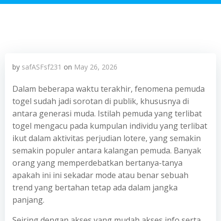
by
safASFsf231
on
May 26, 2026
Dalam beberapa waktu terakhir, fenomena pemuda
togel sudah jadi sorotan di publik, khususnya di
antara generasi muda. Istilah pemuda yang terlibat
togel mengacu pada kumpulan individu yang terlibat
ikut dalam aktivitas perjudian lotere, yang semakin
semakin populer antara kalangan pemuda. Banyak
orang yang memperdebatkan bertanya-tanya
apakah ini ini sekadar mode atau benar sebuah
trend yang bertahan tetap ada dalam jangka
panjang.
Seiring dengan akses yang mudah akses info serta