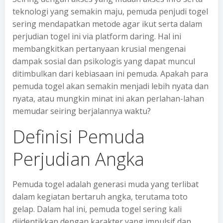
teknologi yang semakin maju, pemuda penjudi togel
sering mendapatkan metode agar ikut serta dalam
perjudian togel ini via platform daring. Hal ini
membangkitkan pertanyaan krusial mengenai
dampak sosial dan psikologis yang dapat muncul
ditimbulkan dari kebiasaan ini pemuda. Apakah para
pemuda togel akan semakin menjadi lebih nyata dan
nyata, atau mungkin minat ini akan perlahan-lahan
memudar seiring berjalannya waktu?
Definisi Pemuda
Perjudian Angka
Pemuda togel adalah generasi muda yang terlibat
dalam kegiatan bertaruh angka, terutama toto
gelap. Dalam hal ini, pemuda togel sering kali
diidentikkan dengan karakter yang impulsif dan