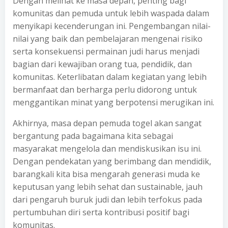
Dengan melihat ke masa depan, penting bagi
komunitas dan pemuda untuk lebih waspada dalam
menyikapi kecenderungan ini. Pengembangan nilai-
nilai yang baik dan pembelajaran mengenai risiko
serta konsekuensi permainan judi harus menjadi
bagian dari kewajiban orang tua, pendidik, dan
komunitas. Keterlibatan dalam kegiatan yang lebih
bermanfaat dan berharga perlu didorong untuk
menggantikan minat yang berpotensi merugikan ini.
Akhirnya, masa depan pemuda togel akan sangat
bergantung pada bagaimana kita sebagai
masyarakat mengelola dan mendiskusikan isu ini.
Dengan pendekatan yang berimbang dan mendidik,
barangkali kita bisa mengarah generasi muda ke
keputusan yang lebih sehat dan sustainable, jauh
dari pengaruh buruk judi dan lebih terfokus pada
pertumbuhan diri serta kontribusi positif bagi
komunitas.