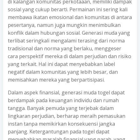
di kalangan komunitas perkotaaan, memiliki dampak
sosial yang cukup berarti. Permainan ini sering kali
membawa ikatan emosional dan komunitas di antara
pesertanya, namun juga mungkin menimbulkan
konflik dalam hubungan sosial. Generasi muda yang
terlibat seringkali mengalami terasing dari norma
tradisional dan norma yang berlaku, menggeser
cara perspektif mereka di dalam perjudian dan risiko
yang terkait. Hal ini dapat menyebabkan label
negatif dalam komunitas yang lebih besar, dan
memisahkan mereka yang berpartisipasi.
Dalam aspek finansial, generasi muda togel dapat
berdampak pada keuangan individu dan rumah
tangga. Banyak pemuda yang terjebak dalam
lingkaran perjudian, berharap meraih pemasukan
instan tanpa memikirkan konsekuensi jangka
panjang. Ketergantungan pada togel dapat
menyebabkan masalah finansial yang parah, yang