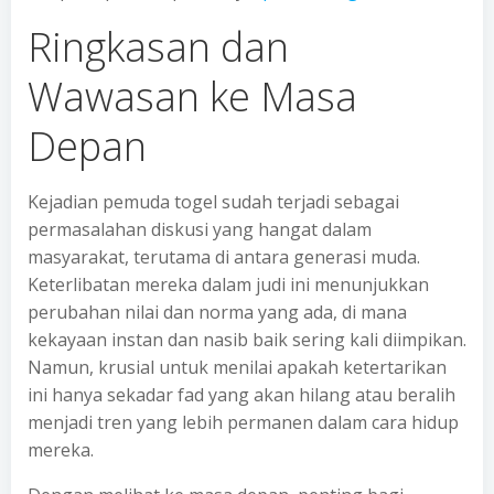
Ringkasan dan
Wawasan ke Masa
Depan
Kejadian pemuda togel sudah terjadi sebagai
permasalahan diskusi yang hangat dalam
masyarakat, terutama di antara generasi muda.
Keterlibatan mereka dalam judi ini menunjukkan
perubahan nilai dan norma yang ada, di mana
kekayaan instan dan nasib baik sering kali diimpikan.
Namun, krusial untuk menilai apakah ketertarikan
ini hanya sekadar fad yang akan hilang atau beralih
menjadi tren yang lebih permanen dalam cara hidup
mereka.