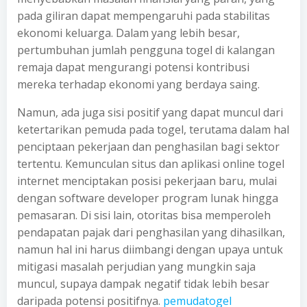
pada giliran dapat mempengaruhi pada stabilitas
ekonomi keluarga. Dalam yang lebih besar,
pertumbuhan jumlah pengguna togel di kalangan
remaja dapat mengurangi potensi kontribusi
mereka terhadap ekonomi yang berdaya saing.
Namun, ada juga sisi positif yang dapat muncul dari
ketertarikan pemuda pada togel, terutama dalam hal
penciptaan pekerjaan dan penghasilan bagi sektor
tertentu. Kemunculan situs dan aplikasi online togel
internet menciptakan posisi pekerjaan baru, mulai
dengan software developer program lunak hingga
pemasaran. Di sisi lain, otoritas bisa memperoleh
pendapatan pajak dari penghasilan yang dihasilkan,
namun hal ini harus diimbangi dengan upaya untuk
mitigasi masalah perjudian yang mungkin saja
muncul, supaya dampak negatif tidak lebih besar
daripada potensi positifnya.
pemudatogel