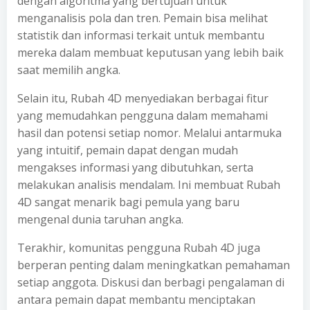
dengan algoritma yang bertujuan untuk
menganalisis pola dan tren. Pemain bisa melihat
statistik dan informasi terkait untuk membantu
mereka dalam membuat keputusan yang lebih baik
saat memilih angka.
Selain itu, Rubah 4D menyediakan berbagai fitur
yang memudahkan pengguna dalam memahami
hasil dan potensi setiap nomor. Melalui antarmuka
yang intuitif, pemain dapat dengan mudah
mengakses informasi yang dibutuhkan, serta
melakukan analisis mendalam. Ini membuat Rubah
4D sangat menarik bagi pemula yang baru
mengenal dunia taruhan angka.
Terakhir, komunitas pengguna Rubah 4D juga
berperan penting dalam meningkatkan pemahaman
setiap anggota. Diskusi dan berbagi pengalaman di
antara pemain dapat membantu menciptakan