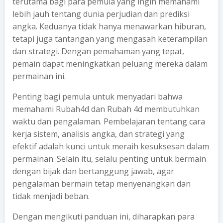
terutama bagi para pemula yang ingin memahami
lebih jauh tentang dunia perjudian dan prediksi
angka. Keduanya tidak hanya menawarkan hiburan,
tetapi juga tantangan yang mengasah keterampilan
dan strategi. Dengan pemahaman yang tepat,
pemain dapat meningkatkan peluang mereka dalam
permainan ini.
Penting bagi pemula untuk menyadari bahwa
memahami Rubah4d dan Rubah 4d membutuhkan
waktu dan pengalaman. Pembelajaran tentang cara
kerja sistem, analisis angka, dan strategi yang
efektif adalah kunci untuk meraih kesuksesan dalam
permainan. Selain itu, selalu penting untuk bermain
dengan bijak dan bertanggung jawab, agar
pengalaman bermain tetap menyenangkan dan
tidak menjadi beban.
Dengan mengikuti panduan ini, diharapkan para