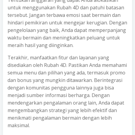
Tentukan anggaran yang dapat Anda alokasikan
untuk menggunakan Rubah 4D dan patuhi batasan
tersebut. Jangan terbawa emosi saat bermain dan
hindari pemikiran untuk mengejar kerugian. Dengan
pengelolaan yang baik, Anda dapat memperpanjang
waktu bermain dan meningkatkan peluang untuk
meraih hasil yang diinginkan.
Terakhir, manfaatkan fitur dan layanan yang
disediakan oleh Rubah 4D. Pastikan Anda memahami
semua menu dan pilihan yang ada, termasuk promo
dan bonus yang mungkin ditawarkan. Berintegrasi
dengan komunitas pengguna lainnya juga bisa
menjadi sumber informasi berharga. Dengan
mendengarkan pengalaman orang lain, Anda dapat
mengembangkan strategi yang lebih efektif dan
menikmati pengalaman bermain dengan lebih
maksimal.