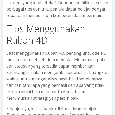
strategi yang lebih efektif. Dengan memiliki akses ke
berbagai tips dan trik, pemula dapat belajar dengan
cepat dan menjadi lebih kompeten dalam bermain.
Tips Menggunakan
Rubah 4D
Saat menggunakan Rubah 4D, penting untuk selalu
melakukan riset sebelum memulai. Memahami pola
dan statistik yang tersedia dapat memberikan
keuntungan dalam mengambil keputusan. Luangkan
waktu untuk menganalisis hasil-hasil sebelumnya
dan cari tahu apa yang berhasil dan apa yang tidak.
Informasi ini bisa membantu Anda dalam
merumuskan strategi yang lebih baik.
Selanjutnya, kelola bankroll Anda dengan bijak.