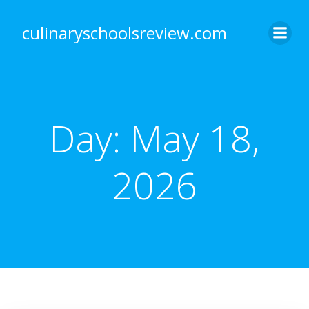
Skip
to
culinaryschoolsreview.com
content
Day:
May 18,
2026