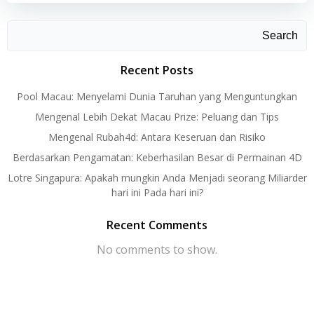
Search
Recent Posts
Pool Macau: Menyelami Dunia Taruhan yang Menguntungkan
Mengenal Lebih Dekat Macau Prize: Peluang dan Tips
Mengenal Rubah4d: Antara Keseruan dan Risiko
Berdasarkan Pengamatan: Keberhasilan Besar di Permainan 4D
Lotre Singapura: Apakah mungkin Anda Menjadi seorang Miliarder
hari ini Pada hari ini?
Recent Comments
No comments to show.