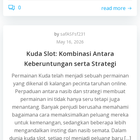
0
read more
by
safASFsf231
May 16, 2026
Kuda Slot: Kombinasi Antara
Keberuntungan serta Strategi
Permainan Kuda telah menjadi sebuah permainan
yang dikenal di kalangan pecinta taruhan online.
Perpaduan antara nasib dan strategi membuat
permainan ini tidak hanya seru tetapi juga
menantang. Banyak penjudi berusaha memahami
bagaimana cara memaksimalkan peluang mereka
untuk kemenangan, sedangkan beberapa lebih
mengandalkan insting dan nasib semata. Dalam
dunia kuda slot, setiap rol menjadi peluang baru […]