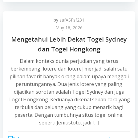
by
safASFsf231
May 16, 2026
Mengetahui Lebih Dekat Togel Sydney
dan Togel Hongkong
Dalam konteks dunia perjudian yang terus
berkembang, lotere dan lotere|menjadi salah satu
pilihan favorit banyak orang dalam upaya menggali
peruntungannya. Dua jenis lotere yang paling
dijadikan sorotan adalah Togel Sydney dan juga
Togel Hongkong. Keduanya dikenal sebab cara yang
terbuka dan peluang yang cukup menarik bagi
peserta. Dengan tumbuhnya situs togel online,
seperti Jeniustoto, jadi […]