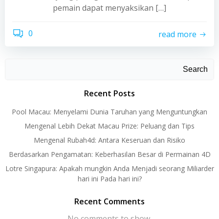
pemain dapat menyaksikan […]
0
read more
Search
Recent Posts
Pool Macau: Menyelami Dunia Taruhan yang Menguntungkan
Mengenal Lebih Dekat Macau Prize: Peluang dan Tips
Mengenal Rubah4d: Antara Keseruan dan Risiko
Berdasarkan Pengamatan: Keberhasilan Besar di Permainan 4D
Lotre Singapura: Apakah mungkin Anda Menjadi seorang Miliarder
hari ini Pada hari ini?
Recent Comments
No comments to show.