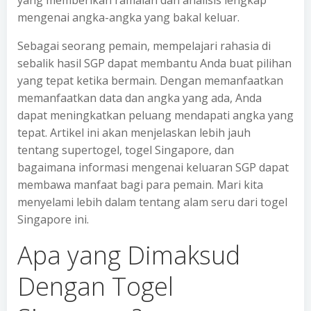
yang memberikan ramalan dan analisis lengkap
mengenai angka-angka yang bakal keluar.
Sebagai seorang pemain, mempelajari rahasia di
sebalik hasil SGP dapat membantu Anda buat pilihan
yang tepat ketika bermain. Dengan memanfaatkan
memanfaatkan data dan angka yang ada, Anda
dapat meningkatkan peluang mendapati angka yang
tepat. Artikel ini akan menjelaskan lebih jauh
tentang supertogel, togel Singapore, dan
bagaimana informasi mengenai keluaran SGP dapat
membawa manfaat bagi para pemain. Mari kita
menyelami lebih dalam tentang alam seru dari togel
Singapore ini.
Apa yang Dimaksud
Dengan Togel