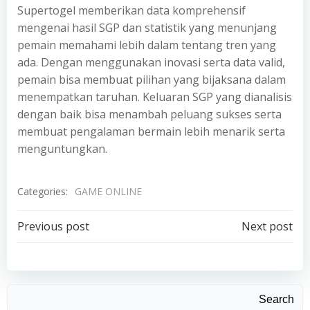
Supertogel memberikan data komprehensif
mengenai hasil SGP dan statistik yang menunjang
pemain memahami lebih dalam tentang tren yang
ada. Dengan menggunakan inovasi serta data valid,
pemain bisa membuat pilihan yang bijaksana dalam
menempatkan taruhan. Keluaran SGP yang dianalisis
dengan baik bisa menambah peluang sukses serta
membuat pengalaman bermain lebih menarik serta
menguntungkan.
Categories:
GAME ONLINE
Post
Post
Previous post
Next post
navigation
navigation
Search