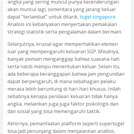
angka yang sering muncul punya kecenderungan
akan muncul lagi, sementara yang jarang keluar
dapat "terlambat" untuk ditarik.
togel singapore
Analisis ini kebanyakan menyertakan pemakaian
strategi statistik serta pengalaman dalam bermain.
Selanjutnya, krusial agar memperhatikan elemen
luar yang mempengaruhi keluaran SGP. Misalnya,
banyak pemain menganggap bahwa suasana hati
serta nasib mampu menentukan keluar. Selain itu,
ada beberapa beranggapan bahwa jam pengundian
dapat berpengaruh, di mana sebahagian pelaku
merasa lebih beruntung di hari-hari khusus. Inilah
sebabnya kenapa penilaian keluaran tidak hanya
angka, melainkan juga juga faktor psikologis dan
dan sosial yang bisa memengaruhi taktik.
Akhirnya, pemanfaatan platform seperti supertogel
bisa jadi penunjang dalam menjalankan analisis.