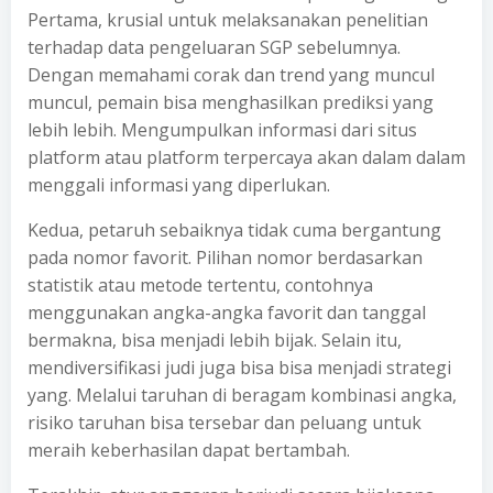
Pertama, krusial untuk melaksanakan penelitian
terhadap data pengeluaran SGP sebelumnya.
Dengan memahami corak dan trend yang muncul
muncul, pemain bisa menghasilkan prediksi yang
lebih lebih. Mengumpulkan informasi dari situs
platform atau platform terpercaya akan dalam dalam
menggali informasi yang diperlukan.
Kedua, petaruh sebaiknya tidak cuma bergantung
pada nomor favorit. Pilihan nomor berdasarkan
statistik atau metode tertentu, contohnya
menggunakan angka-angka favorit dan tanggal
bermakna, bisa menjadi lebih bijak. Selain itu,
mendiversifikasi judi juga bisa bisa menjadi strategi
yang. Melalui taruhan di beragam kombinasi angka,
risiko taruhan bisa tersebar dan peluang untuk
meraih keberhasilan dapat bertambah.