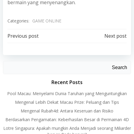
bermain yang menyenangkan.
Categories:
GAME ONLINE
Post
Post
Previous post
Next post
navigation
navigation
Search
Recent Posts
Pool Macau: Menyelami Dunia Taruhan yang Menguntungkan
Mengenal Lebih Dekat Macau Prize: Peluang dan Tips
Mengenal Rubah4d: Antara Keseruan dan Risiko
Berdasarkan Pengamatan: Keberhasilan Besar di Permainan 4D
Lotre Singapura: Apakah mungkin Anda Menjadi seorang Miliarder