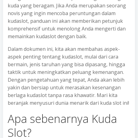
kuda yang beragam. Jika Anda merupakan seorang
novis yang ingin mencoba peruntungan dalam
kudaslot, panduan ini akan memberikan petunjuk
komprehensif untuk menolong Anda mengerti dan
memainkan kudaslot dengan baik.
Dalam dokumen ini, kita akan membahas aspek-
aspek penting tentang kudaslot, mulai dari cara
bermain, jenis taruhan yang bisa dipasang, hingga
taktik untuk meningkatkan peluang kemenangan.
Dengan pengetahuan yang tepat, Anda akan lebih
yakin dan bersiap untuk merasakan kesenangan
berlaga kudaslot tanpa rasa khawatir. Mari kita
beranjak menyusuri dunia menarik dari kuda slot ini!
Apa sebenarnya Kuda
Slot?