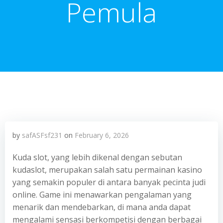
Pemula
by
safASFsf231
on
February 6, 2026
Kuda slot, yang lebih dikenal dengan sebutan
kudaslot, merupakan salah satu permainan kasino
yang semakin populer di antara banyak pecinta judi
online. Game ini menawarkan pengalaman yang
menarik dan mendebarkan, di mana anda dapat
mengalami sensasi berkompetisi dengan berbagai