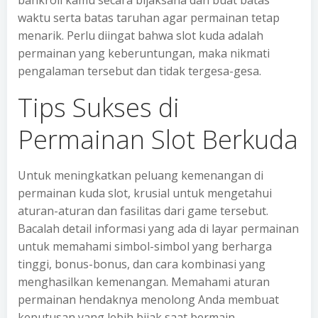
bankroll kamu secara bijaksana dan buat batas
waktu serta batas taruhan agar permainan tetap
menarik. Perlu diingat bahwa slot kuda adalah
permainan yang keberuntungan, maka nikmati
pengalaman tersebut dan tidak tergesa-gesa.
Tips Sukses di
Permainan Slot Berkuda
Untuk meningkatkan peluang kemenangan di
permainan kuda slot, krusial untuk mengetahui
aturan-aturan dan fasilitas dari game tersebut.
Bacalah detail informasi yang ada di layar permainan
untuk memahami simbol-simbol yang berharga
tinggi, bonus-bonus, dan cara kombinasi yang
menghasilkan kemenangan. Memahami aturan
permainan hendaknya menolong Anda membuat
keputusan yang lebih bijak saat bermain.