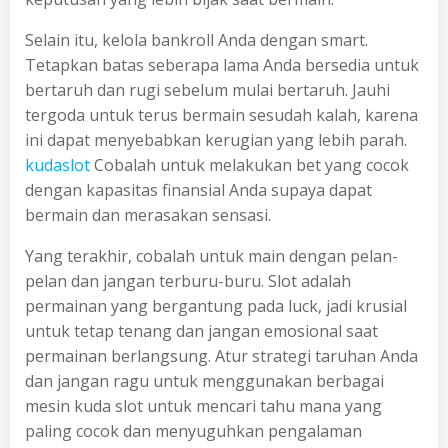
Selain itu, kelola bankroll Anda dengan smart.
Tetapkan batas seberapa lama Anda bersedia untuk
bertaruh dan rugi sebelum mulai bertaruh. Jauhi
tergoda untuk terus bermain sesudah kalah, karena
ini dapat menyebabkan kerugian yang lebih parah.
kudaslot
Cobalah untuk melakukan bet yang cocok
dengan kapasitas finansial Anda supaya dapat
bermain dan merasakan sensasi.
Yang terakhir, cobalah untuk main dengan pelan-
pelan dan jangan terburu-buru. Slot adalah
permainan yang bergantung pada luck, jadi krusial
untuk tetap tenang dan jangan emosional saat
permainan berlangsung. Atur strategi taruhan Anda
dan jangan ragu untuk menggunakan berbagai
mesin kuda slot untuk mencari tahu mana yang
paling cocok dan menyuguhkan pengalaman