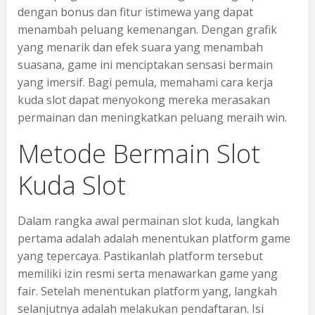
dengan bonus dan fitur istimewa yang dapat
menambah peluang kemenangan. Dengan grafik
yang menarik dan efek suara yang menambah
suasana, game ini menciptakan sensasi bermain
yang imersif. Bagi pemula, memahami cara kerja
kuda slot dapat menyokong mereka merasakan
permainan dan meningkatkan peluang meraih win.
Metode Bermain Slot
Kuda Slot
Dalam rangka awal permainan slot kuda, langkah
pertama adalah adalah menentukan platform game
yang tepercaya. Pastikanlah platform tersebut
memiliki izin resmi serta menawarkan game yang
fair. Setelah menentukan platform yang, langkah
selanjutnya adalah melakukan pendaftaran. Isi