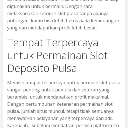
digunakan untuk bermain. Dengan cara
melaksanakan setoran slot pulsa tanpa adanya
potongan, kamu bisa lebih fokus pada kemenangan
yang dan mendapatkan profit lebih besar.
Tempat Terpercaya
untuk Permainan Slot
Deposito Pulsa
Memilih tempat terpercaya untuk bermain slot pulsa
sangat penting untuk pemula dan veteran yang
berambisi untuk mendapatkan profit maksimal.
Dengan pertumbuhan ketenaran permainan slot
pulsa, jumlah situs muncul, tetapi tidak semuanya
menawarkan pelayanan yang terpercaya dan adil.
Karena itu, sebelum mendaftar, periksa platform itu