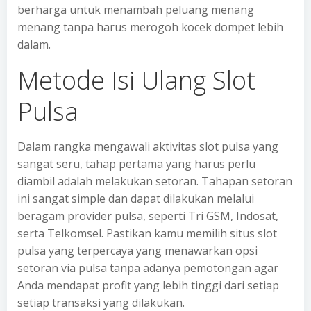
berharga untuk menambah peluang menang
menang tanpa harus merogoh kocek dompet lebih
dalam.
Metode Isi Ulang Slot
Pulsa
Dalam rangka mengawali aktivitas slot pulsa yang
sangat seru, tahap pertama yang harus perlu
diambil adalah melakukan setoran. Tahapan setoran
ini sangat simple dan dapat dilakukan melalui
beragam provider pulsa, seperti Tri GSM, Indosat,
serta Telkomsel. Pastikan kamu memilih situs slot
pulsa yang terpercaya yang menawarkan opsi
setoran via pulsa tanpa adanya pemotongan agar
Anda mendapat profit yang lebih tinggi dari setiap
setiap transaksi yang dilakukan.