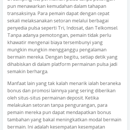
pun menawarkan kemudahan dalam tahapan
transaksinya. Para pemain dapat dengan cepat
sekali melaksanakan setoran melalui berbagai
penyedia pulsa seperti Tri, Indosat, dan Telkomsel.
Tanpa adanya pemotongan, pemain tidak perlu
khawatir mengenai biaya tersembunyi yang
mungkin mungkin mengganggu pengalaman
bermain mereka. Dengan begitu, setiap detik yang
dihabiskan di dalam platform permainan pulsa jadi
semakin berharga.
Manfaat lain yang tak kalah menarik ialah beraneka
bonus dan promosi lainnya yang sering diberikan
oleh situs-situs permainan deposit. Ketika
melakukan setoran tanpa pengurangan, para
pemain mereka pun dapat mendapatkan bonus
tambahan yang bakal meningkatkan modal bermain
bermain. Ini adalah kesempatan kesempatan