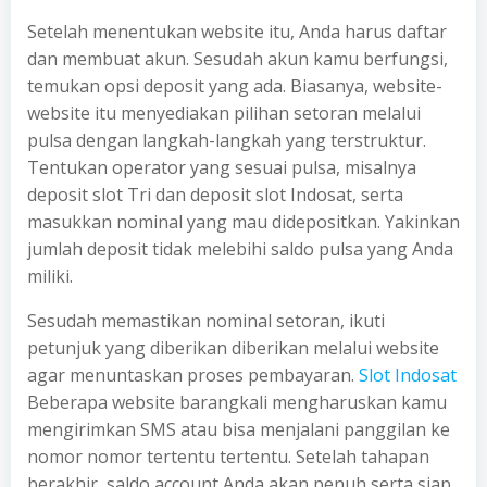
Setelah menentukan website itu, Anda harus daftar
dan membuat akun. Sesudah akun kamu berfungsi,
temukan opsi deposit yang ada. Biasanya, website-
website itu menyediakan pilihan setoran melalui
pulsa dengan langkah-langkah yang terstruktur.
Tentukan operator yang sesuai pulsa, misalnya
deposit slot Tri dan deposit slot Indosat, serta
masukkan nominal yang mau didepositkan. Yakinkan
jumlah deposit tidak melebihi saldo pulsa yang Anda
miliki.
Sesudah memastikan nominal setoran, ikuti
petunjuk yang diberikan diberikan melalui website
agar menuntaskan proses pembayaran.
Slot Indosat
Beberapa website barangkali mengharuskan kamu
mengirimkan SMS atau bisa menjalani panggilan ke
nomor nomor tertentu tertentu. Setelah tahapan
berakhir, saldo account Anda akan penuh serta siap