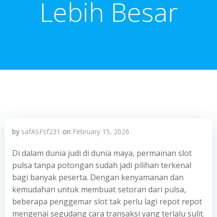
Lebih Besar
by
safASFsf231
on
February 15, 2026
Di dalam dunia judi di dunia maya, permainan slot
pulsa tanpa potongan sudah jadi pilihan terkenal
bagi banyak peserta. Dengan kenyamanan dan
kemudahan untuk membuat setoran dari pulsa,
beberapa penggemar slot tak perlu lagi repot repot
mengenai segudang cara transaksi yang terlalu sulit.