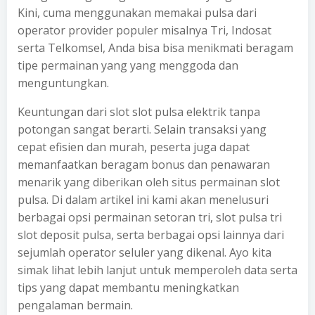
Kini, cuma menggunakan memakai pulsa dari
operator provider populer misalnya Tri, Indosat
serta Telkomsel, Anda bisa bisa menikmati beragam
tipe permainan yang yang menggoda dan
menguntungkan.
Keuntungan dari slot slot pulsa elektrik tanpa
potongan sangat berarti. Selain transaksi yang
cepat efisien dan murah, peserta juga dapat
memanfaatkan beragam bonus dan penawaran
menarik yang diberikan oleh situs permainan slot
pulsa. Di dalam artikel ini kami akan menelusuri
berbagai opsi permainan setoran tri, slot pulsa tri
slot deposit pulsa, serta berbagai opsi lainnya dari
sejumlah operator seluler yang dikenal. Ayo kita
simak lihat lebih lanjut untuk memperoleh data serta
tips yang dapat membantu meningkatkan
pengalaman bermain.