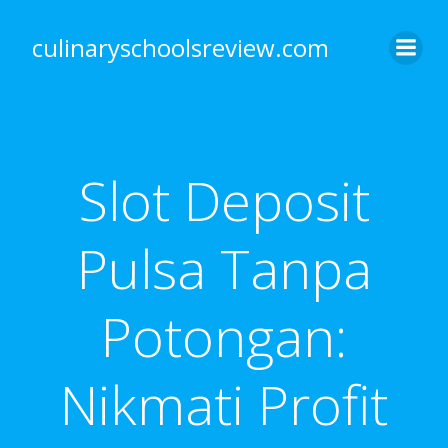
Skip
to
culinaryschoolsreview.com
content
Slot Deposit
Pulsa Tanpa
Potongan:
Nikmati Profit