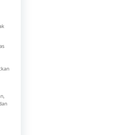
ak
as
tkan
n,
 dan