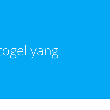
rtogel yang