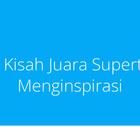
: Kisah Juara Supe
Menginspirasi