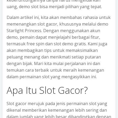
keberuntungannya tanpa harus mengeluarkan
uang, demo slot bisa menjadi pilihan yang tepat.
Dalam artikel ini, kita akan membahas rahasia untuk
memenangkan slot gacor, khususnya melalui demo
Starlight Princess. Dengan menggunakan akun
demo, pemain dapat menjelajahi berbagai fitur,
termasuk free spin dan slot demo gratis. Kami juga
akan membagikan tips untuk memaksimalkan
peluang menang dan menikmati setiap putaran
dengan bijak. Mari kita mulai perjalanan ini dan
temukan cara terbaik untuk meraih kemenangan
dalam permainan slot yang mengasyikkan ini.
Apa Itu Slot Gacor?
Slot gacor merujuk pada jenis permainan slot yang
dikenal memberikan kemenangan lebih sering dan
dalam jumlah yang lebih besar dibandingkan dengan