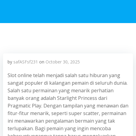
by
safASFsf231
on
October 30, 2025
Slot online telah menjadi salah satu hiburan yang
sangat populer di kalangan pemain di seluruh dunia.
Salah satu permainan yang menarik perhatian
banyak orang adalah Starlight Princess dari
Pragmatic Play. Dengan tampilan yang menawan dan
fitur-fitur menarik, seperti super scatter, permainan
ini menawarkan pengalaman bermain yang tak
terlupakan. Bagi pemain yang ingin mencoba