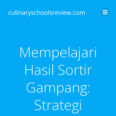
Skip
to
culinaryschoolsreview.com
content
Mempelajari
Hasil Sortir
Gampang:
Strategi