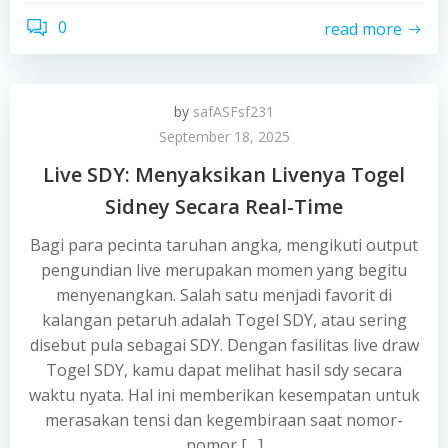
0
read more
by
safASFsf231
September 18, 2025
Live SDY: Menyaksikan Livenya Togel
Sidney Secara Real-Time
Bagi para pecinta taruhan angka, mengikuti output
pengundian live merupakan momen yang begitu
menyenangkan. Salah satu menjadi favorit di
kalangan petaruh adalah Togel SDY, atau sering
disebut pula sebagai SDY. Dengan fasilitas live draw
Togel SDY, kamu dapat melihat hasil sdy secara
waktu nyata. Hal ini memberikan kesempatan untuk
merasakan tensi dan kegembiraan saat nomor-
nomor […]