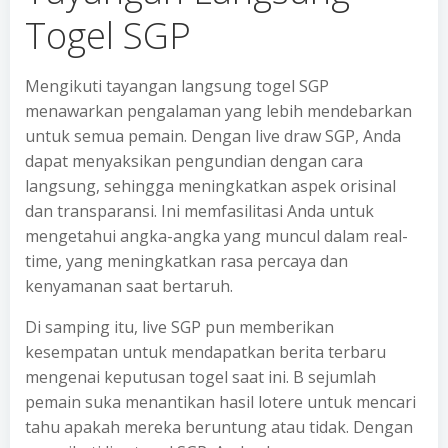
Togel SGP
Mengikuti tayangan langsung togel SGP
menawarkan pengalaman yang lebih mendebarkan
untuk semua pemain. Dengan live draw SGP, Anda
dapat menyaksikan pengundian dengan cara
langsung, sehingga meningkatkan aspek orisinal
dan transparansi. Ini memfasilitasi Anda untuk
mengetahui angka-angka yang muncul dalam real-
time, yang meningkatkan rasa percaya dan
kenyamanan saat bertaruh.
Di samping itu, live SGP pun memberikan
kesempatan untuk mendapatkan berita terbaru
mengenai keputusan togel saat ini. B sejumlah
pemain suka menantikan hasil lotere untuk mencari
tahu apakah mereka beruntung atau tidak. Dengan