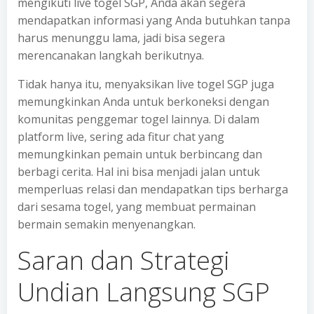
mengikuti live togel SGP, Anda akan segera
mendapatkan informasi yang Anda butuhkan tanpa
harus menunggu lama, jadi bisa segera
merencanakan langkah berikutnya.
Tidak hanya itu, menyaksikan live togel SGP juga
memungkinkan Anda untuk berkoneksi dengan
komunitas penggemar togel lainnya. Di dalam
platform live, sering ada fitur chat yang
memungkinkan pemain untuk berbincang dan
berbagi cerita. Hal ini bisa menjadi jalan untuk
memperluas relasi dan mendapatkan tips berharga
dari sesama togel, yang membuat permainan
bermain semakin menyenangkan.
Saran dan Strategi
Undian Langsung SGP