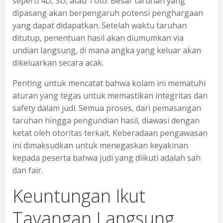
seperti 4D, 3D, atau Toto. Besar taruhan yang
dipasang akan berpengaruh potensi penghargaan
yang dapat didapatkan. Setelah waktu taruhan
ditutup, penentuan hasil akan diumumkan via
undian langsung, di mana angka yang keluar akan
dikeluarkan secara acak.
Penting untuk mencatat bahwa kolam ini mematuhi
aturan yang tegas untuk memastikan integritas dan
safety dalam judi. Semua proses, dari pemasangan
taruhan hingga pengundian hasil, diawasi dengan
ketat oleh otoritas terkait. Keberadaan pengawasan
ini dimaksudkan untuk menegaskan keyakinan
kepada peserta bahwa judi yang diikuti adalah sah
dan fair.
Keuntungan Ikut
Tayangan Langsung