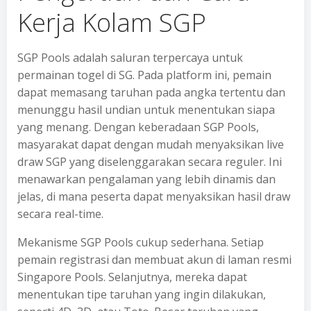
Kerja Kolam SGP
SGP Pools adalah saluran terpercaya untuk
permainan togel di SG. Pada platform ini, pemain
dapat memasang taruhan pada angka tertentu dan
menunggu hasil undian untuk menentukan siapa
yang menang. Dengan keberadaan SGP Pools,
masyarakat dapat dengan mudah menyaksikan live
draw SGP yang diselenggarakan secara reguler. Ini
menawarkan pengalaman yang lebih dinamis dan
jelas, di mana peserta dapat menyaksikan hasil draw
secara real-time.
Mekanisme SGP Pools cukup sederhana. Setiap
pemain registrasi dan membuat akun di laman resmi
Singapore Pools. Selanjutnya, mereka dapat
menentukan tipe taruhan yang ingin dilakukan,