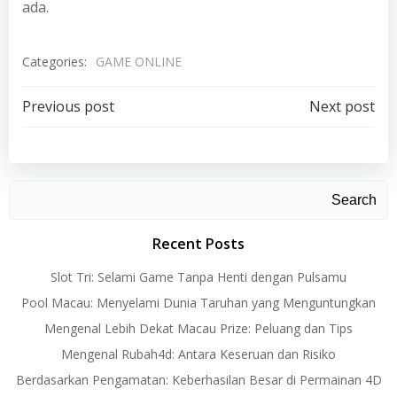
ada.
Categories:
GAME ONLINE
Post
Post
Previous post
Next post
navigation
navigation
Search
Recent Posts
Slot Tri: Selami Game Tanpa Henti dengan Pulsamu
Pool Macau: Menyelami Dunia Taruhan yang Menguntungkan
Mengenal Lebih Dekat Macau Prize: Peluang dan Tips
Mengenal Rubah4d: Antara Keseruan dan Risiko
Berdasarkan Pengamatan: Keberhasilan Besar di Permainan 4D