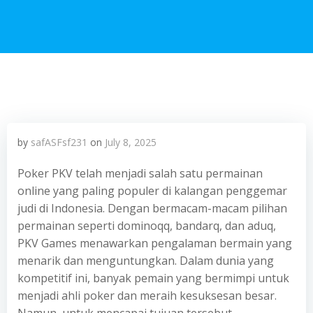
by
safASFsf231
on
July 8, 2025
Poker PKV telah menjadi salah satu permainan
online yang paling populer di kalangan penggemar
judi di Indonesia. Dengan bermacam-macam pilihan
permainan seperti dominoqq, bandarq, dan aduq,
PKV Games menawarkan pengalaman bermain yang
menarik dan menguntungkan. Dalam dunia yang
kompetitif ini, banyak pemain yang bermimpi untuk
menjadi ahli poker dan meraih kesuksesan besar.