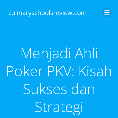
Skip
to
culinaryschoolsreview.com
content
Menjadi Ahli
Poker PKV: Kisah
Sukses dan
Strategi