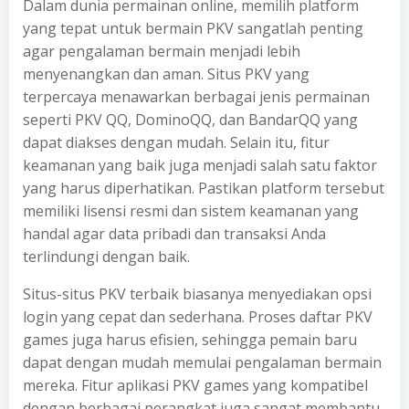
Dalam dunia permainan online, memilih platform
yang tepat untuk bermain PKV sangatlah penting
agar pengalaman bermain menjadi lebih
menyenangkan dan aman. Situs PKV yang
terpercaya menawarkan berbagai jenis permainan
seperti PKV QQ, DominoQQ, dan BandarQQ yang
dapat diakses dengan mudah. Selain itu, fitur
keamanan yang baik juga menjadi salah satu faktor
yang harus diperhatikan. Pastikan platform tersebut
memiliki lisensi resmi dan sistem keamanan yang
handal agar data pribadi dan transaksi Anda
terlindungi dengan baik.
Situs-situs PKV terbaik biasanya menyediakan opsi
login yang cepat dan sederhana. Proses daftar PKV
games juga harus efisien, sehingga pemain baru
dapat dengan mudah memulai pengalaman bermain
mereka. Fitur aplikasi PKV games yang kompatibel
dengan berbagai perangkat juga sangat membantu,