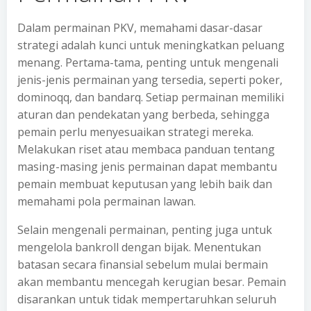
Dalam permainan PKV, memahami dasar-dasar
strategi adalah kunci untuk meningkatkan peluang
menang. Pertama-tama, penting untuk mengenali
jenis-jenis permainan yang tersedia, seperti poker,
dominoqq, dan bandarq. Setiap permainan memiliki
aturan dan pendekatan yang berbeda, sehingga
pemain perlu menyesuaikan strategi mereka.
Melakukan riset atau membaca panduan tentang
masing-masing jenis permainan dapat membantu
pemain membuat keputusan yang lebih baik dan
memahami pola permainan lawan.
Selain mengenali permainan, penting juga untuk
mengelola bankroll dengan bijak. Menentukan
batasan secara finansial sebelum mulai bermain
akan membantu mencegah kerugian besar. Pemain
disarankan untuk tidak mempertaruhkan seluruh