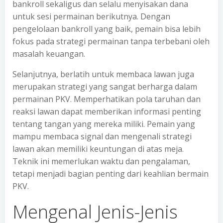
bankroll sekaligus dan selalu menyisakan dana
untuk sesi permainan berikutnya. Dengan
pengelolaan bankroll yang baik, pemain bisa lebih
fokus pada strategi permainan tanpa terbebani oleh
masalah keuangan.
Selanjutnya, berlatih untuk membaca lawan juga
merupakan strategi yang sangat berharga dalam
permainan PKV. Memperhatikan pola taruhan dan
reaksi lawan dapat memberikan informasi penting
tentang tangan yang mereka miliki. Pemain yang
mampu membaca signal dan mengenali strategi
lawan akan memiliki keuntungan di atas meja.
Teknik ini memerlukan waktu dan pengalaman,
tetapi menjadi bagian penting dari keahlian bermain
PKV.
Mengenal Jenis-Jenis