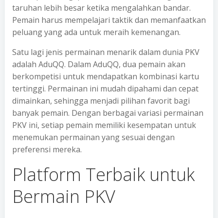
taruhan lebih besar ketika mengalahkan bandar.
Pemain harus mempelajari taktik dan memanfaatkan
peluang yang ada untuk meraih kemenangan.
Satu lagi jenis permainan menarik dalam dunia PKV
adalah AduQQ. Dalam AduQQ, dua pemain akan
berkompetisi untuk mendapatkan kombinasi kartu
tertinggi. Permainan ini mudah dipahami dan cepat
dimainkan, sehingga menjadi pilihan favorit bagi
banyak pemain. Dengan berbagai variasi permainan
PKV ini, setiap pemain memiliki kesempatan untuk
menemukan permainan yang sesuai dengan
preferensi mereka.
Platform Terbaik untuk
Bermain PKV