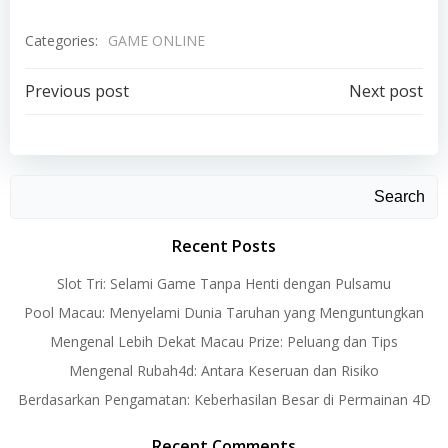
Categories:
GAME ONLINE
Post
Post
Previous post
Next post
navigation
navigation
Search
Recent Posts
Slot Tri: Selami Game Tanpa Henti dengan Pulsamu
Pool Macau: Menyelami Dunia Taruhan yang Menguntungkan
Mengenal Lebih Dekat Macau Prize: Peluang dan Tips
Mengenal Rubah4d: Antara Keseruan dan Risiko
Berdasarkan Pengamatan: Keberhasilan Besar di Permainan 4D
Recent Comments