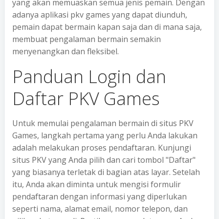
yang akan memuaskan semua jenis pemain. Dengan
adanya aplikasi pkv games yang dapat diunduh,
pemain dapat bermain kapan saja dan di mana saja,
membuat pengalaman bermain semakin
menyenangkan dan fleksibel.
Panduan Login dan
Daftar PKV Games
Untuk memulai pengalaman bermain di situs PKV
Games, langkah pertama yang perlu Anda lakukan
adalah melakukan proses pendaftaran. Kunjungi
situs PKV yang Anda pilih dan cari tombol "Daftar"
yang biasanya terletak di bagian atas layar. Setelah
itu, Anda akan diminta untuk mengisi formulir
pendaftaran dengan informasi yang diperlukan
seperti nama, alamat email, nomor telepon, dan