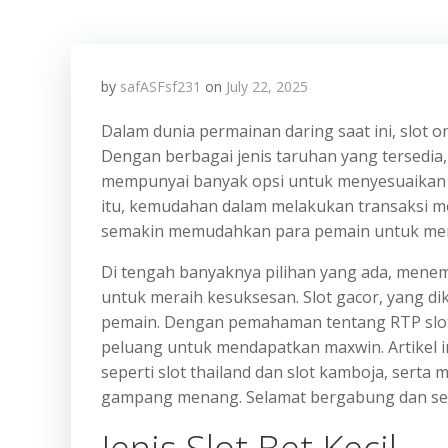
by
safASFsf231
on
July 22, 2025
Dalam dunia permainan daring saat ini, slot o
Dengan berbagai jenis taruhan yang tersedia, s
mempunyai banyak opsi untuk menyesuaikan 
itu, kemudahan dalam melakukan transaksi men
semakin memudahkan para pemain untuk men
Di tengah banyaknya pilihan yang ada, menemuk
untuk meraih kesuksesan. Slot gacor, yang di
pemain. Dengan pemahaman tentang RTP slot 
peluang untuk mendapatkan maxwin. Artikel in
seperti slot thailand dan slot kamboja, serta
gampang menang. Selamat bergabung dan se