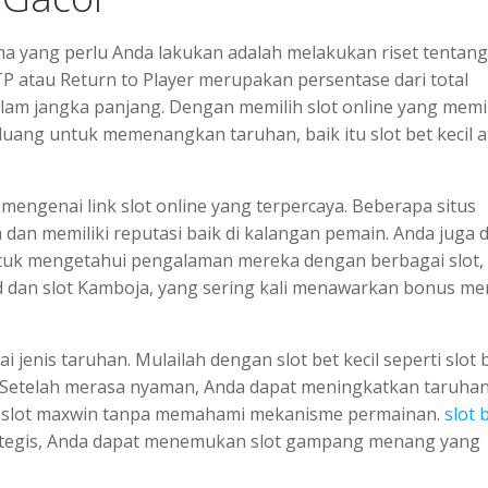
a yang perlu Anda lakukan adalah melakukan riset tentang
TP atau Return to Player merupakan persentase dari total
am jangka panjang. Dengan memilih slot online yang memil
uang untuk memenangkan taruhan, baik itu slot bet kecil 
mengenai link slot online yang terpercaya. Beberapa situs
dan memiliki reputasi baik di kalangan pemain. Anda juga 
tuk mengetahui pengalaman mereka dengan berbagai slot,
and dan slot Kamboja, yang sering kali menawarkan bonus me
jenis taruhan. Mulailah dengan slot bet kecil seperti slot 
. Setelah merasa nyaman, Anda dapat meningkatkan taruha
di slot maxwin tanpa memahami mekanisme permainan.
slot 
tegis, Anda dapat menemukan slot gampang menang yang