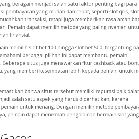
yang beragam menjadi salah satu faktor penting bagi para
si pembayaran yang mudah dan cepat, seperti slot qris, slot
emudahkan transaksi, tetapi juga memberikan rasa aman ba
an. Pemain dapat memilih metode yang paling nyaman unt
an finansial.
ain memilih slot bet 100 hingga slot bet 500, tergantung p
 Memahami berbagai pilihan ini dapat membantu pemain
Beberapa situs juga menawarkan fitur cashback atau bon
, yang memberi kesempatan lebih kepada pemain untuk m
memastikan bahwa situs tersebut memiliki reputasi baik dal
njadi salah satu aspek yang harus diperhatikan, karena
 pemain untuk menang. Dengan memilih metode pembayar
caya, pemain dapat menikmati pengalaman bermain slot yang
t Gacor