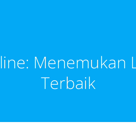
nline: Menemukan L
Terbaik