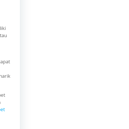
iki
atau
dapat
narik
bet
n
bet