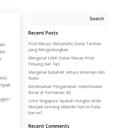
Search
Recent Posts
Pool Macau: Menyelami Dunia Taruhan
ain
yang Menguntungkan
ain
Mengenal Lebih Dekat Macau Prize:
o
Peluang dan Tips
Mengenal Rubah4d: Antara Keseruan dan
unci
Risiko
anyak
Berdasarkan Pengamatan: Keberhasilan
Besar di Permainan 4D
egeri
Lotre Singapura: Apakah mungkin Anda
Menjadi seorang Miliarder hari ini Pada
hari ini?
Recent Comments