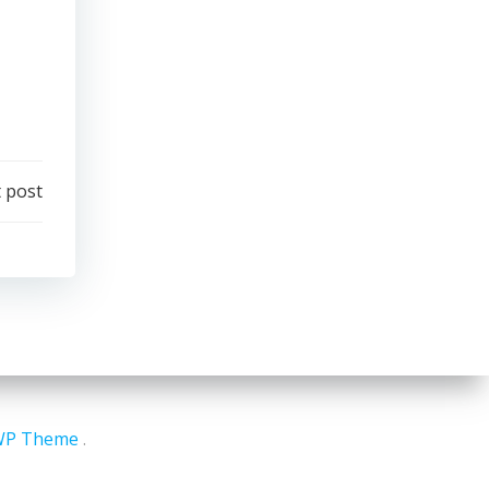
 post
iWP Theme
.