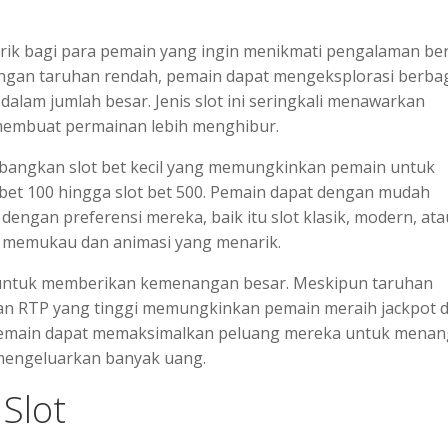
narik bagi para pemain yang ingin menikmati pengalaman be
ngan taruhan rendah, pemain dapat mengeksplorasi berba
dalam jumlah besar. Jenis slot ini seringkali menawarkan
 membuat permainan lebih menghibur.
bangkan slot bet kecil yang memungkinkan pemain untuk
ot bet 100 hingga slot bet 500. Pemain dapat dengan mudah
ngan preferensi mereka, baik itu slot klasik, modern, ata
ng memukau dan animasi yang menarik.
ensi untuk memberikan kemenangan besar. Meskipun taruhan
an RTP yang tinggi memungkinkan pemain meraih jackpot 
, pemain dapat memaksimalkan peluang mereka untuk menan
mengeluarkan banyak uang.
Slot