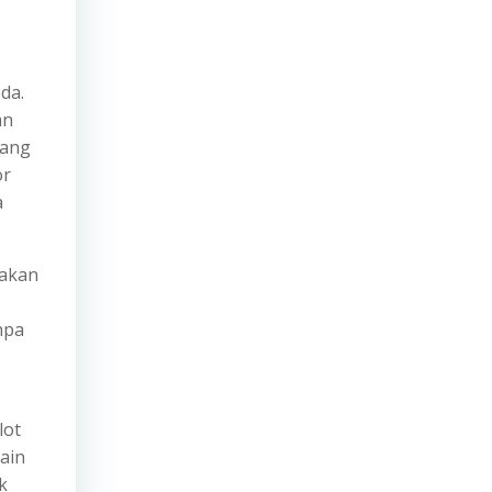
da.
an
yang
or
a
nakan
npa
lot
ain
k