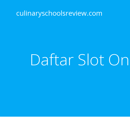
Skip
to
culinaryschoolsreview.com
content
Daftar Slot O