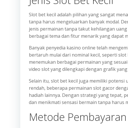
Jenis Slot Bet Kecil
Slot bet kecil adalah pilihan yang sangat me
tanpa harus mengeluarkan banyak modal. De
jenis permainan tanpa takut kehilangan uang 
berbagai tema dan fitur menarik yang dapat
Banyak penyedia kasino online telah mengem
bertaruh mulai dari nominal kecil, seperti sl
menemukan berbagai permainan yang sesuai de
video slot yang dilengkapi dengan grafik ya
Selain itu, slot bet kecil juga memiliki pot
rendah, beberapa permainan slot gacor deng
hadiah lainnya. Dengan strategi yang tepat
dan menikmati sensasi bermain tanpa harus 
Metode Pembayaran 