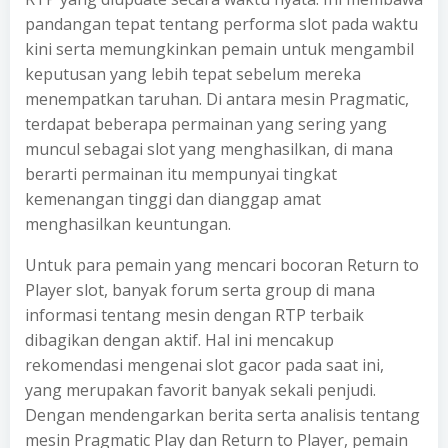
pandangan tepat tentang performa slot pada waktu
kini serta memungkinkan pemain untuk mengambil
keputusan yang lebih tepat sebelum mereka
menempatkan taruhan. Di antara mesin Pragmatic,
terdapat beberapa permainan yang sering yang
muncul sebagai slot yang menghasilkan, di mana
berarti permainan itu mempunyai tingkat
kemenangan tinggi dan dianggap amat
menghasilkan keuntungan.
Untuk para pemain yang mencari bocoran Return to
Player slot, banyak forum serta group di mana
informasi tentang mesin dengan RTP terbaik
dibagikan dengan aktif. Hal ini mencakup
rekomendasi mengenai slot gacor pada saat ini,
yang merupakan favorit banyak sekali penjudi.
Dengan mendengarkan berita serta analisis tentang
mesin Pragmatic Play dan Return to Player, pemain