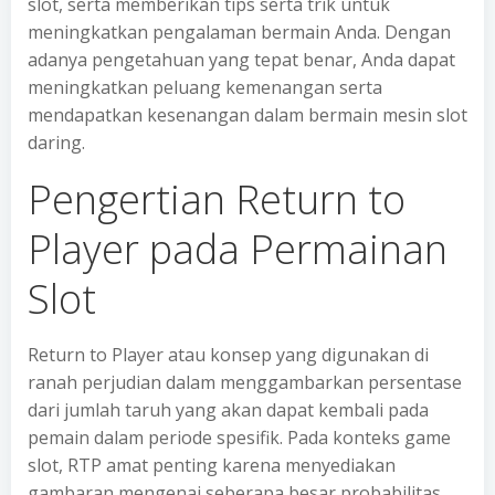
slot, serta memberikan tips serta trik untuk
meningkatkan pengalaman bermain Anda. Dengan
adanya pengetahuan yang tepat benar, Anda dapat
meningkatkan peluang kemenangan serta
mendapatkan kesenangan dalam bermain mesin slot
daring.
Pengertian Return to
Player pada Permainan
Slot
Return to Player atau konsep yang digunakan di
ranah perjudian dalam menggambarkan persentase
dari jumlah taruh yang akan dapat kembali pada
pemain dalam periode spesifik. Pada konteks game
slot, RTP amat penting karena menyediakan
gambaran mengenai seberapa besar probabilitas