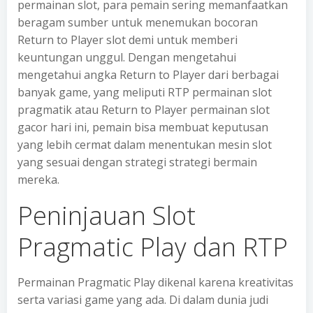
permainan slot, para pemain sering memanfaatkan
beragam sumber untuk menemukan bocoran
Return to Player slot demi untuk memberi
keuntungan unggul. Dengan mengetahui
mengetahui angka Return to Player dari berbagai
banyak game, yang meliputi RTP permainan slot
pragmatik atau Return to Player permainan slot
gacor hari ini, pemain bisa membuat keputusan
yang lebih cermat dalam menentukan mesin slot
yang sesuai dengan strategi strategi bermain
mereka.
Peninjauan Slot
Pragmatic Play dan RTP
Permainan Pragmatic Play dikenal karena kreativitas
serta variasi game yang ada. Di dalam dunia judi