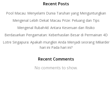
Recent Posts
Pool Macau: Menyelami Dunia Taruhan yang Menguntungkan
Mengenal Lebih Dekat Macau Prize: Peluang dan Tips
Mengenal Rubah4d: Antara Keseruan dan Risiko
Berdasarkan Pengamatan: Keberhasilan Besar di Permainan 4D
Lotre Singapura: Apakah mungkin Anda Menjadi seorang Miliarder
hari ini Pada hari ini?
Recent Comments
No comments to show.