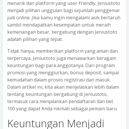
menarik dan platform yang user-friendly, Jeniustoto
menjadi pilihan unggulan bagi sejumlah penggemar
judi online. Jika kamu ingin mengalami asik bertaruh
sambil mendapatkan kesempatan untuk meraih
kemenangan besar, bergabung dengan Jeniustoto
adalah pilihan yang tepat.
Tidak hanya, memberikan platform yang aman dan
terpercaya, Jeniustoto juga menawarkan beragam
keuntungan bagi para anggotanya. Dari program
promosi yang menggiurkan, bonus deposit, sampai
kemudahan dalam proses registrasi dan masuk.
Dalam artikel ini, kita akan menjelaskan lebih dalam
tentang keuntungan bergabung di Jeniustoto,
termasuk cara menjalankan pendaftaran dan bet
100 yang dapat Anda nikmati sebagai pemain baru.
Keuntungan Menjadi