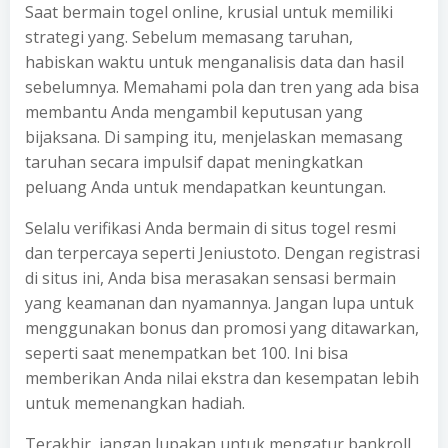
Saat bermain togel online, krusial untuk memiliki
strategi yang. Sebelum memasang taruhan,
habiskan waktu untuk menganalisis data dan hasil
sebelumnya. Memahami pola dan tren yang ada bisa
membantu Anda mengambil keputusan yang
bijaksana. Di samping itu, menjelaskan memasang
taruhan secara impulsif dapat meningkatkan
peluang Anda untuk mendapatkan keuntungan.
Selalu verifikasi Anda bermain di situs togel resmi
dan terpercaya seperti Jeniustoto. Dengan registrasi
di situs ini, Anda bisa merasakan sensasi bermain
yang keamanan dan nyamannya. Jangan lupa untuk
menggunakan bonus dan promosi yang ditawarkan,
seperti saat menempatkan bet 100. Ini bisa
memberikan Anda nilai ekstra dan kesempatan lebih
untuk memenangkan hadiah.
Terakhir, jangan lupakan untuk mengatur bankroll