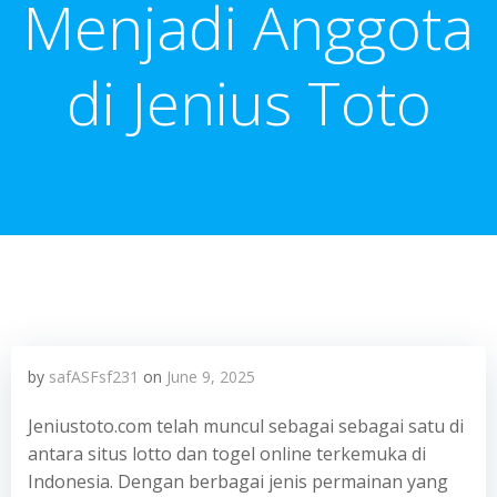
Menjadi Anggota
di Jenius Toto
by
safASFsf231
on
June 9, 2025
Jeniustoto.com telah muncul sebagai sebagai satu di
antara situs lotto dan togel online terkemuka di
Indonesia. Dengan berbagai jenis permainan yang