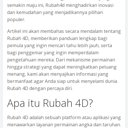
semakin maju ini, Rubah4d menghadirkan inovasi
dan kemudahan yang menjadikannya pilihan
populer.
Artikel ini akan membahas secara mendalam tentang
Rubah 4D, memberikan panduan lengkap bagi
pemula yang ingin mencari tahu lebih jauh, serta
bagi penggemar yang ingin memperdalam
pengetahuan mereka. Dari mekanisme permainan
hingga strategi yang dapat meningkatkan peluang
menang, kami akan menyajikan informasi yang
bermanfaat agar Anda siap untuk menyelami dunia
Rubah 4D dengan percaya diri.
Apa itu Rubah 4D?
Rubah 4D adalah sebuah platform atau aplikasi yang
menawarkan layanan permainan angka dan taruhan.