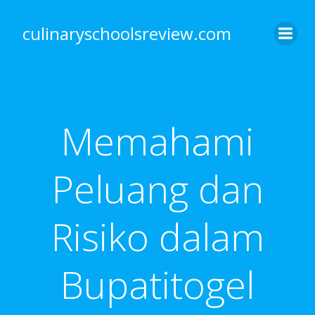
Skip
to
culinaryschoolsreview.com
content
Memahami
Peluang dan
Risiko dalam
Bupatitogel