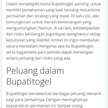
Dalam menjelajahi dunia Bupatitogel, penting untuk
memiliki pemahaman yang baik tentang mekanisme
permainan dan strategi yang tepat. Di satu sisi, ada
kemungkinan untuk meraih kemenangan yang
menguntungkan. Namun, di sisi lain, ketidakpastian
dan risiko kehilangan juga dapat menghantui setiap
keputusan yang diambil. Artikel ini ingin membahas
secara mendalam mengenai apa itu Bupatitogel,
serta bagaimana para pemain dapat menavigasi
antara peluang dan risiko yang ada.
Peluang dalam
Bupatitogel
Bupatitogel menawarkan berbagai peluang menarik
bagi para pemainnya. Dengan meningkatnya
kepopuleran permainan ini, banyak orang