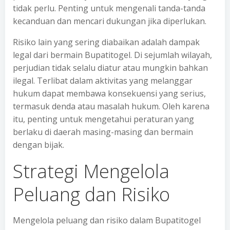
tidak perlu. Penting untuk mengenali tanda-tanda
kecanduan dan mencari dukungan jika diperlukan.
Risiko lain yang sering diabaikan adalah dampak
legal dari bermain Bupatitogel. Di sejumlah wilayah,
perjudian tidak selalu diatur atau mungkin bahkan
ilegal. Terlibat dalam aktivitas yang melanggar
hukum dapat membawa konsekuensi yang serius,
termasuk denda atau masalah hukum. Oleh karena
itu, penting untuk mengetahui peraturan yang
berlaku di daerah masing-masing dan bermain
dengan bijak.
Strategi Mengelola
Peluang dan Risiko
Mengelola peluang dan risiko dalam Bupatitogel