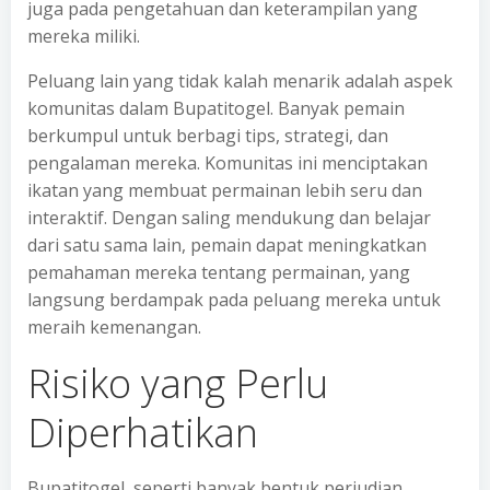
juga pada pengetahuan dan keterampilan yang
mereka miliki.
Peluang lain yang tidak kalah menarik adalah aspek
komunitas dalam Bupatitogel. Banyak pemain
berkumpul untuk berbagi tips, strategi, dan
pengalaman mereka. Komunitas ini menciptakan
ikatan yang membuat permainan lebih seru dan
interaktif. Dengan saling mendukung dan belajar
dari satu sama lain, pemain dapat meningkatkan
pemahaman mereka tentang permainan, yang
langsung berdampak pada peluang mereka untuk
meraih kemenangan.
Risiko yang Perlu
Diperhatikan
Bupatitogel, seperti banyak bentuk perjudian